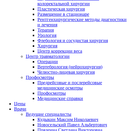
колоректальной хирургии
Пластическая хирургия
Размещение в стационаре
Рентгенхирургические методы диагностики
и лечения
Терапия
Урология
Флебология и сосудистая хирургия
Хирургия
Центр коррекции веса
Центр травматологии
Операции
Вертебрология (нейрохирургия)
Челюстно-лицевая хирургия
Профосмотры
Предрейсовые и послерейсовые
медицинские осмотры
Профосмотры
Медицинские справки
Цены
Врачи
Ведущие специалисты
Кудыкин Максим Николаевич
Новосельский Павел Альбертович
Прядеина Светлана Викторовна