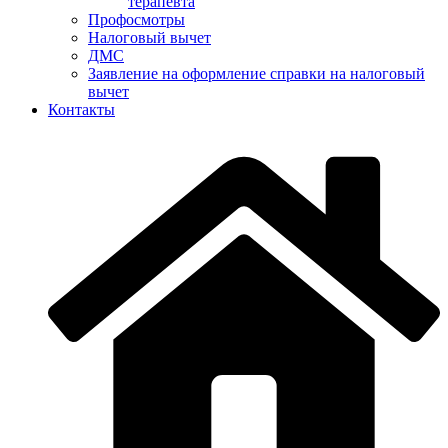
терапевта
Профосмотры
Налоговый вычет
ДМС
Заявление на оформление справки на налоговый
вычет
Контакты