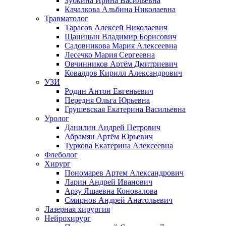
Зубкина Ирина Васильевна
Качалкова Альбина Николаевна
Травматолог
Тарасов Алексей Николаевич
Щаницын Владимир Борисович
Садовникова Мария Алексеевна
Лесечко Мария Сергеевна
Овчинников Артём Дмитриевич
Ковалдов Кирилл Александрович
УЗИ
Родин Антон Евгеньевич
Передня Ольга Юрьевна
Грушевская Екатерина Васильевна
Уролог
Данилин Андрей Петрович
Абрамян Артём Юрьевич
Туркова Екатерина Алексеевна
Флеболог
Хирург
Пономарев Артем Александрович
Ларин Андрей Иванович
Арзу Яшаевна Коновалова
Смирнов Андрей Анатольевич
Лазерная хирургия
Нейрохирург