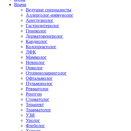
Врачи
Ведущие специалисты
Аллерголог-иммунолог
Анестезиолог
Гастроэнтеролог
Гинеколог
Дерматовенеролог
Кардиолог
Колопроктолог
ЛФК
Маммолог
Невролог
Онколог
Оториноларинголог
Офтальмолог
Пульмонолог
Ревматолог
Рентген
Стоматолог
Терапевт
Травматолог
УЗИ
Уролог
Флеболог
Хирург