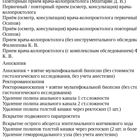
Повторный приём врача-колопроктолога (Мхитарян Д. В.)
Первичный / повторный прием (осмотр, консультация) врача-
колопроктолога
Приём (осмотр, консультация) врача-колопроктолога первичный
Осипов)
Приём (осмотр, консультация) врача-колопроктолога повторный
Осипов)
Прием врача-колопроктолога (без инструментального обследов
Филиппова К. В.
Прием врача-колопроктолога (с комплексным обследованием)
К. В.
Аноскопия
Аноскопия + взятие мультифокальной биопсии (без стоимости
гистологического исследования, без учета анестезии)
Ректороманоскопия
Ректороманоскопия + взятие мультифокальной биопсии (без ст
гистологического исследования)
Удаление полипа анального канала 1 ст.сложности
Удаление полипа анального канала 2 ст.сложности
Удаление полипа толстой кишки через ректоскоп (1 шт.)
Вскрытие подкожного парапроктита
Вскрытие острого абсцесса эпителиального копчикового хода
Удаление полипов толстой кишки через ректоскоп (2 шт. и боле
Удаление геморроидального узла (без учета анестезии)