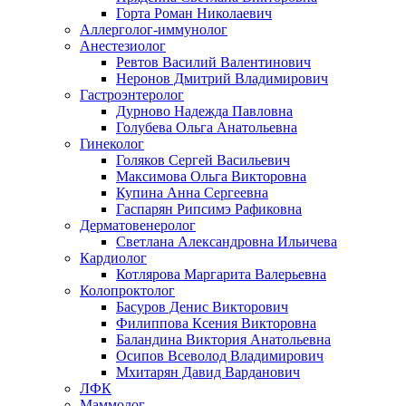
Горта Роман Николаевич
Аллерголог-иммунолог
Анестезиолог
Ревтов Василий Валентинович
Неронов Дмитрий Владимирович
Гастроэнтеролог
Дурново Надежда Павловна
Голубева Ольга Анатольевна
Гинеколог
Голяков Сергей Васильевич
Максимова Ольга Викторовна
Купина Анна Сергеевна
Гаспарян Рипсимэ Рафиковна
Дерматовенеролог
Светлана Александровна Ильичева
Кардиолог
Котлярова Маргарита Валерьевна
Колопроктолог
Басуров Денис Викторович
Филиппова Ксения Викторовна
Баландина Виктория Анатольевна
Осипов Всеволод Владимирович
Мхитарян Давид Варданович
ЛФК
Маммолог