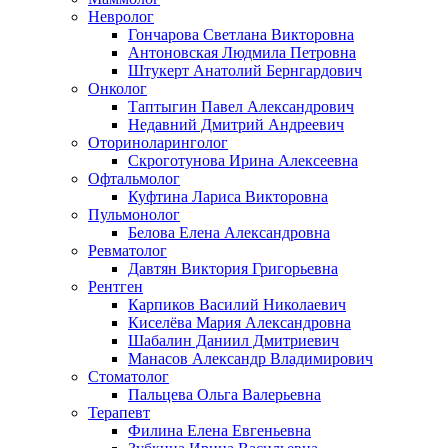
Невролог
Гончарова Светлана Викторовна
Антоновская Людмила Петровна
Штукерт Анатолий Бернгардович
Онколог
Таптыгин Павел Александрович
Недавний Дмитрий Андреевич
Оториноларинголог
Скроготунова Ирина Алексеевна
Офтальмолог
Куфтина Лариса Викторовна
Пульмонолог
Белова Елена Александровна
Ревматолог
Давтян Виктория Григорьевна
Рентген
Карпиков Василий Николаевич
Киселёва Мария Александровна
Шабалин Даниил Дмитриевич
Манасов Александр Владимирович
Стоматолог
Пальцева Ольга Валерьевна
Терапевт
Филина Елена Евгеньевна