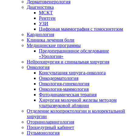
Дерматовенерология
Диагностика
МСКТ
Рентген
УЗИ
Цифровая маммография с томосинтезом
Кардиология
Клиника лечения боли
Медицинские программы
Предоперационное обследование
«Урология»
Нейрохирургия и спинальная хирургия
Онкология
Консультация хирурга-онколога
Онкодерматология
Онкология-гинекология
Онкология-маммология
Фотодинамическая терапия
Хирургия молочной железы методом
ультразвуковой абляции
Отделение колопроктологии и колоректальной
хирургии
Оториноларингология
Процедурный кабинет
Пульмонология