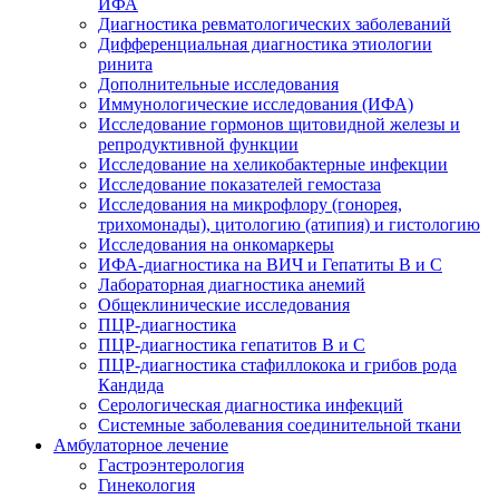
ИФА
Диагностика ревматологических заболеваний
Дифференциальная диагностика этиологии
ринита
Дополнительные исследования
Иммунологические исследования (ИФА)
Исследование гормонов щитовидной железы и
репродуктивной функции
Исследование на хеликобактерные инфекции
Исследование показателей гемостаза
Исследования на микрофлору (гонорея,
трихомонады), цитологию (атипия) и гистологию
Исследования на онкомаркеры
ИФА-диагностика на ВИЧ и Гепатиты B и C
Лабораторная диагностика анемий
Общеклинические исследования
ПЦР-диагностика
ПЦР-диагностика гепатитов B и C
ПЦР-диагностика стафиллокока и грибов рода
Кандида
Серологическая диагностика инфекций
Системные заболевания соединительной ткани
Амбулаторное лечение
Гастроэнтерология
Гинекология