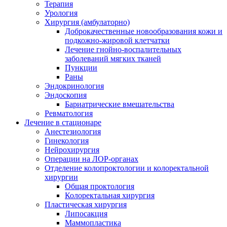
Терапия
Урология
Хирургия (амбулаторно)
Доброкачественные новообразования кожи и
подкожно-жировой клетчатки
Лечение гнойно-воспалительных
заболеваний мягких тканей
Пункции
Раны
Эндокринология
Эндоскопия
Бариатрические вмешательства
Ревматология
Лечение в стационаре
Анестезиология
Гинекология
Нейрохирургия
Операции на ЛОР-органах
Отделение колопроктологии и колоректальной
хирургии
Общая проктология
Колоректальная хирургия
Пластическая хирургия
Липосакция
Маммопластика