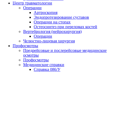
Центр травматологии
Операции
Артроскопия
Эндопротезирование суставов
Операции на стопах
Остеосинтез при переломах костей
Вертебрология (нейрохирургия)
Операции
Челюстно-лицевая хирургия
Профосмотры
Предрейсовые и послерейсовые медицинские
осмотры
Профосмотры
Медицинские справки
Справка 086/У