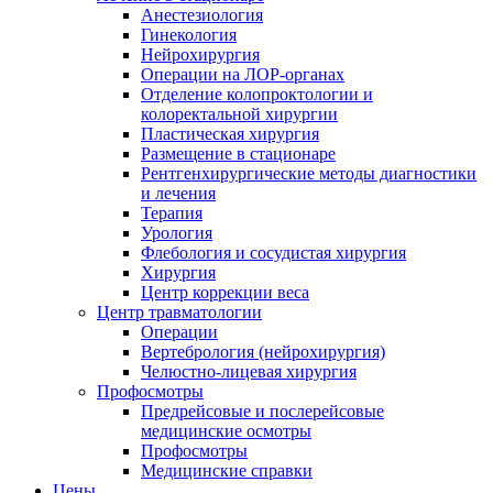
Анестезиология
Гинекология
Нейрохирургия
Операции на ЛОР-органах
Отделение колопроктологии и
колоректальной хирургии
Пластическая хирургия
Размещение в стационаре
Рентгенхирургические методы диагностики
и лечения
Терапия
Урология
Флебология и сосудистая хирургия
Хирургия
Центр коррекции веса
Центр травматологии
Операции
Вертебрология (нейрохирургия)
Челюстно-лицевая хирургия
Профосмотры
Предрейсовые и послерейсовые
медицинские осмотры
Профосмотры
Медицинские справки
Цены