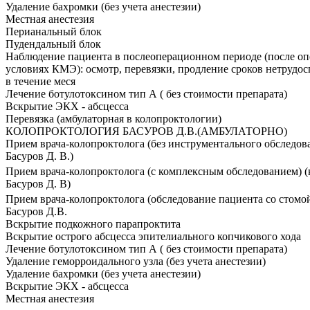
Удаление бахромки (без учета анестезии)
Местная анестезия
Перианальный блок
Пудендальный блок
Наблюдение пациента в послеоперационном периоде (после оп
условиях КМЭ): осмотр, перевязки, продление сроков нетрудо
в течение меся
Лечение ботулотоксином тип А ( без стоимости препарата)
Вскрытие ЭКХ - абсцесса
Перевязка (амбулаторная в колопроктологии)
КОЛОПРОКТОЛОГИЯ БАСУРОВ Д.В.(АМБУЛАТОРНО)
Прием врача-колопроктолога (без инструментального обследова
Басуров Д. В.)
Прием врача-колопроктолога (с комплексным обследованием) (к
Басуров Д. В)
Прием врача-колопроктолога (обследование пациента со стомой
Басуров Д.В.
Вскрытие подкожного парапроктита
Вскрытие острого абсцесса эпителиального копчикового хода
Лечение ботулотоксином тип А ( без стоимости препарата)
Удаление геморроидального узла (без учета анестезии)
Удаление бахромки (без учета анестезии)
Вскрытие ЭКХ - абсцесса
Местная анестезия