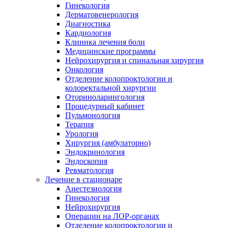
Гинекология
Дерматовенерология
Диагностика
Кардиология
Клиника лечения боли
Медицинские программы
Нейрохирургия и спинальная хирургия
Онкология
Отделение колопроктологии и
колоректальной хирургии
Оториноларингология
Процедурный кабинет
Пульмонология
Терапия
Урология
Хирургия (амбулаторно)
Эндокринология
Эндоскопия
Ревматология
Лечение в стационаре
Анестезиология
Гинекология
Нейрохирургия
Операции на ЛОР-органах
Отделение колопроктологии и