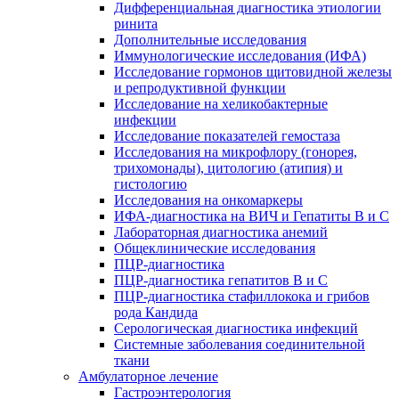
Дифференциальная диагностика этиологии
ринита
Дополнительные исследования
Иммунологические исследования (ИФА)
Исследование гормонов щитовидной железы
и репродуктивной функции
Исследование на хеликобактерные
инфекции
Исследование показателей гемостаза
Исследования на микрофлору (гонорея,
трихомонады), цитологию (атипия) и
гистологию
Исследования на онкомаркеры
ИФА-диагностика на ВИЧ и Гепатиты B и C
Лабораторная диагностика анемий
Общеклинические исследования
ПЦР-диагностика
ПЦР-диагностика гепатитов B и C
ПЦР-диагностика стафиллокока и грибов
рода Кандида
Серологическая диагностика инфекций
Системные заболевания соединительной
ткани
Амбулаторное лечение
Гастроэнтерология