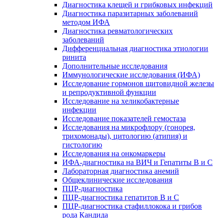
Диагностика клещей и грибковых инфекций
Диагностика паразитарных заболеваний
методом ИФА
Диагностика ревматологических
заболеваний
Дифференциальная диагностика этиологии
ринита
Дополнительные исследования
Иммунологические исследования (ИФА)
Исследование гормонов щитовидной железы
и репродуктивной функции
Исследование на хеликобактерные
инфекции
Исследование показателей гемостаза
Исследования на микрофлору (гонорея,
трихомонады), цитологию (атипия) и
гистологию
Исследования на онкомаркеры
ИФА-диагностика на ВИЧ и Гепатиты B и C
Лабораторная диагностика анемий
Общеклинические исследования
ПЦР-диагностика
ПЦР-диагностика гепатитов B и C
ПЦР-диагностика стафиллокока и грибов
рода Кандида