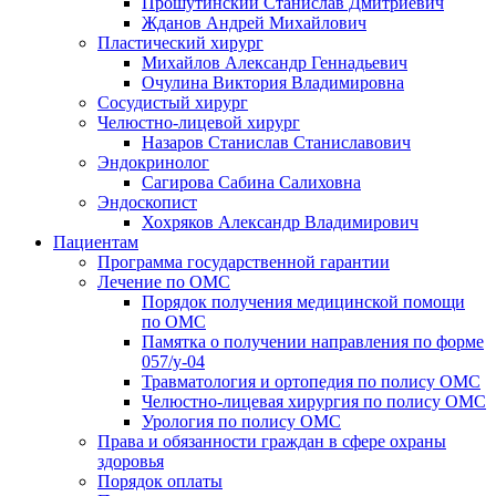
Прошутинский Станислав Дмитриевич
Жданов Андрей Михайлович
Пластический хирург
Михайлов Александр Геннадьевич
Очулина Виктория Владимировна
Сосудистый хирург
Челюстно-лицевой хирург
Назаров Станислав Станиславович
Эндокринолог
Сагирова Сабина Салиховна
Эндоскопист
Хохряков Александр Владимирович
Пациентам
Программа государственной гарантии
Лечение по ОМС
Порядок получения медицинской помощи
по ОМС
Памятка о получении направления по форме
057/у-04
Травматология и ортопедия по полису ОМС
Челюстно-лицевая хирургия по полису ОМС
Урология по полису ОМС
Права и обязанности граждан в сфере охраны
здоровья
Порядок оплаты