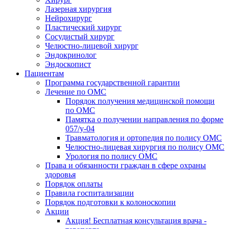
Лазерная хирургия
Нейрохирург
Пластический хирург
Сосудистый хирург
Челюстно-лицевой хирург
Эндокринолог
Эндоскопист
Пациентам
Программа государственной гарантии
Лечение по ОМС
Порядок получения медицинской помощи
по ОМС
Памятка о получении направления по форме
057/у-04
Травматология и ортопедия по полису ОМС
Челюстно-лицевая хирургия по полису ОМС
Урология по полису ОМС
Права и обязанности граждан в сфере охраны
здоровья
Порядок оплаты
Правила госпитализации
Порядок подготовки к колоноскопии
Акции
Акция! Бесплатная консультация врача -