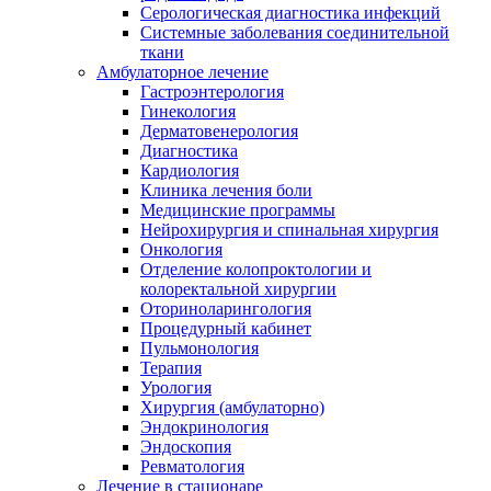
Серологическая диагностика инфекций
Системные заболевания соединительной
ткани
Амбулаторное лечение
Гастроэнтерология
Гинекология
Дерматовенерология
Диагностика
Кардиология
Клиника лечения боли
Медицинские программы
Нейрохирургия и спинальная хирургия
Онкология
Отделение колопроктологии и
колоректальной хирургии
Оториноларингология
Процедурный кабинет
Пульмонология
Терапия
Урология
Хирургия (амбулаторно)
Эндокринология
Эндоскопия
Ревматология
Лечение в стационаре