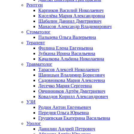
Рентген
Карпиков Василий Николаевич
Киселёва Мария Александровна
Шабалин Даниил Дмитриевич
Манасов Александр Владимирович
Стоматолог
Пальцева Ольга Валерьевна
Терапевт
Филина Елена Евгеньевна
Зубкина Ирина Васильевна
Качалкова Альбина Николаевна
Травматолог
Тарасов Алексей Николаевич
Щаницын Владимир Борисович
Садовникова Мария Алексеевна
Лесечко Мария Сергеевна
Овчинников Артём Дмитриевич
Ковалдов Кирилл Александрович
УЗИ
Родин Антон Евгеньевич
Передня Ольга Юрьевна
Грушевская Екатерина Васильевна
Уролог
Данилин Андрей Петрович