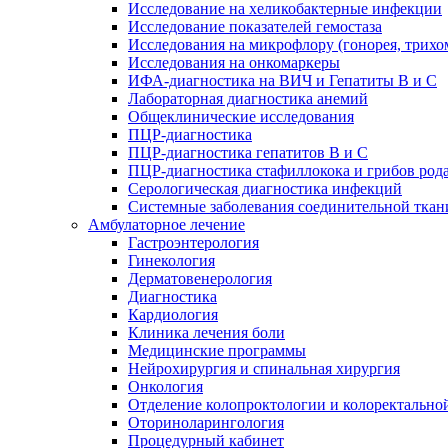
Исследование на хеликобактерные инфекции
Исследование показателей гемостаза
Исследования на микрофлору (гонорея, трихо
Исследования на онкомаркеры
ИФА-диагностика на ВИЧ и Гепатиты B и C
Лабораторная диагностика анемий
Общеклинические исследования
ПЦР-диагностика
ПЦР-диагностика гепатитов B и C
ПЦР-диагностика стафиллокока и грибов род
Серологическая диагностика инфекций
Системные заболевания соединительной ткан
Амбулаторное лечение
Гастроэнтерология
Гинекология
Дерматовенерология
Диагностика
Кардиология
Клиника лечения боли
Медицинские программы
Нейрохирургия и спинальная хирургия
Онкология
Отделение колопроктологии и колоректально
Оториноларингология
Процедурный кабинет