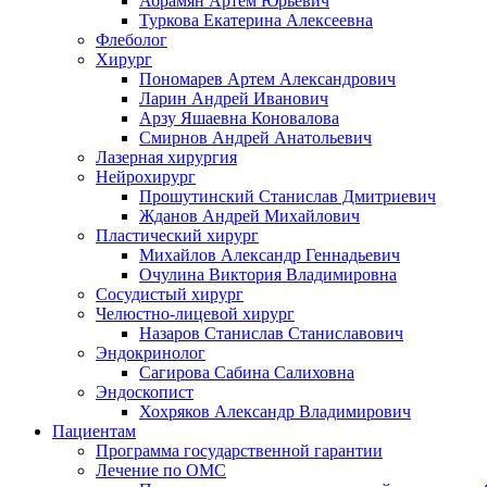
Абрамян Артём Юрьевич
Туркова Екатерина Алексеевна
Флеболог
Хирург
Пономарев Артем Александрович
Ларин Андрей Иванович
Арзу Яшаевна Коновалова
Смирнов Андрей Анатольевич
Лазерная хирургия
Нейрохирург
Прошутинский Станислав Дмитриевич
Жданов Андрей Михайлович
Пластический хирург
Михайлов Александр Геннадьевич
Очулина Виктория Владимировна
Сосудистый хирург
Челюстно-лицевой хирург
Назаров Станислав Станиславович
Эндокринолог
Сагирова Сабина Салиховна
Эндоскопист
Хохряков Александр Владимирович
Пациентам
Программа государственной гарантии
Лечение по ОМС