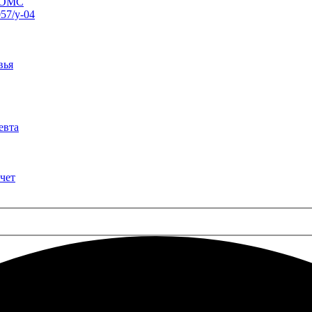
о ОМС
57/у-04
вья
евта
чет