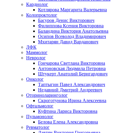
Кардиолог
Котлярова Маргарита Валерьевна
Колопроктолог
Басуров Денис Викторович
Филиппова Ксения Викторовна
Баландина Виктория Анатольевна
Осипов Всеволод Владимирович
Мхитарян Давид Варданович
ЛФК
Маммолог
Невролог
Гончарова Светлана Викторовна
Антоновская Людмила Петровна
Штукерт Анатолий Бернгардович
Онколог
Таптыгин Павел Александрович
Недавний Дмитрий Андреевич
Оториноларинголог
Скроготунова Ирина Алексеевна
Офтальмолог
Куфтина Лариса Викторовна
Пульмонолог
Белова Елена Александровна
Ревматолог
Давтян Виктория Григорьевна