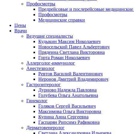
Профосмотры
Предрейсовые и послерейсовые медицинские
Профосмотры
Медицинские справки
Цены
Врачи
Ведущие специалисты
Кудыкин Максим Николаевич
Новосельский Павел Альбертович
Прядеина Светлана Викторовна
Горта Роман Николаевич
Аллерголог-иммунолог
Анестезиолог
Ревтов Василий Валентинович
Неронов Дмитрий Владимирович
Гастроэнтеролог
Дурново Надежда Павловна
Голубева Ольга Анатольевна
Гинеколог
Голяков Сергей Васильевич
Максимова Ольга Викторовна
Купина Анна Сергеевна
Гаспарян Рипсимэ Рафиковна
Дерматовенеролог
Светлана Александровна Ильичева