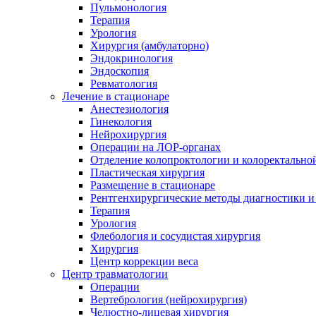
Пульмонология
Терапия
Урология
Хирургия (амбулаторно)
Эндокринология
Эндоскопия
Ревматология
Лечение в стационаре
Анестезиология
Гинекология
Нейрохирургия
Операции на ЛОР-органах
Отделение колопроктологии и колоректально
Пластическая хирургия
Размещение в стационаре
Рентгенхирургические методы диагностики и
Терапия
Урология
Флебология и сосудистая хирургия
Хирургия
Центр коррекции веса
Центр травматологии
Операции
Вертебрология (нейрохирургия)
Челюстно-лицевая хирургия