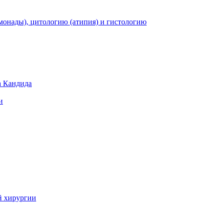
монады), цитологию (атипия) и гистологию
а Кандида
и
й хирургии