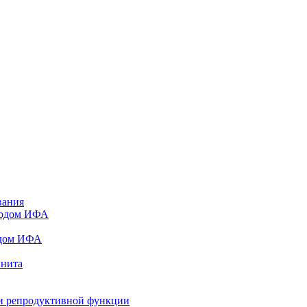
вания
тодом ИФА
одом ИФА
инита
и репродуктивной функции