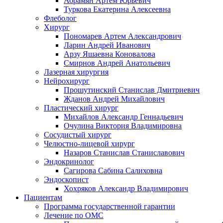
Абрамян Артём Юрьевич
Туркова Екатерина Алексеевна
Флеболог
Хирург
Пономарев Артем Александрович
Ларин Андрей Иванович
Арзу Яшаевна Коновалова
Смирнов Андрей Анатольевич
Лазерная хирургия
Нейрохирург
Прошутинский Станислав Дмитриевич
Жданов Андрей Михайлович
Пластический хирург
Михайлов Александр Геннадьевич
Очулина Виктория Владимировна
Сосудистый хирург
Челюстно-лицевой хирург
Назаров Станислав Станиславович
Эндокринолог
Сагирова Сабина Салиховна
Эндоскопист
Хохряков Александр Владимирович
Пациентам
Программа государственной гарантии
Лечение по ОМС