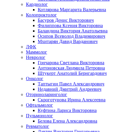
Кардиолог
Котлярова Маргарита Валерьевна
Колопроктолог
Басуров Денис Викторович
Филиппова Ксения Викторовна
Баландина Виктория Анатольевна
Осипов Всеволод Владимирович
Мхитарян Давид Варданович
ЛФК
Маммолог
Невролог
Гончарова Светлана Викторовна
Антоновская Людмила Петровна
Штукерт Анатолий Бернгардович
Онколог
Таптыгин Павел Александрович
Недавний Дмитрий Андреевич
Оториноларинголог
Скроготунова Ирина Алексеевна
Офтальмолог
Куфтина Лариса Викторовна
Пульмонолог
Белова Елена Александровна
Ревматолог
Давтян Виктория Григорьевна