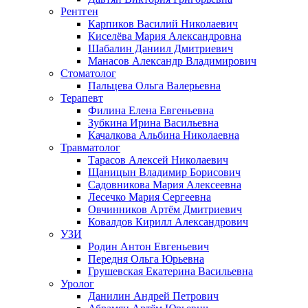
Рентген
Карпиков Василий Николаевич
Киселёва Мария Александровна
Шабалин Даниил Дмитриевич
Манасов Александр Владимирович
Стоматолог
Пальцева Ольга Валерьевна
Терапевт
Филина Елена Евгеньевна
Зубкина Ирина Васильевна
Качалкова Альбина Николаевна
Травматолог
Тарасов Алексей Николаевич
Щаницын Владимир Борисович
Садовникова Мария Алексеевна
Лесечко Мария Сергеевна
Овчинников Артём Дмитриевич
Ковалдов Кирилл Александрович
УЗИ
Родин Антон Евгеньевич
Передня Ольга Юрьевна
Грушевская Екатерина Васильевна
Уролог
Данилин Андрей Петрович