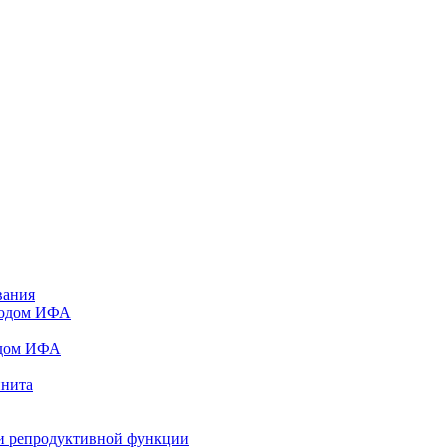
вания
тодом ИФА
одом ИФА
инита
и репродуктивной функции