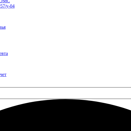
о ОМС
57/у-04
вья
евта
чет