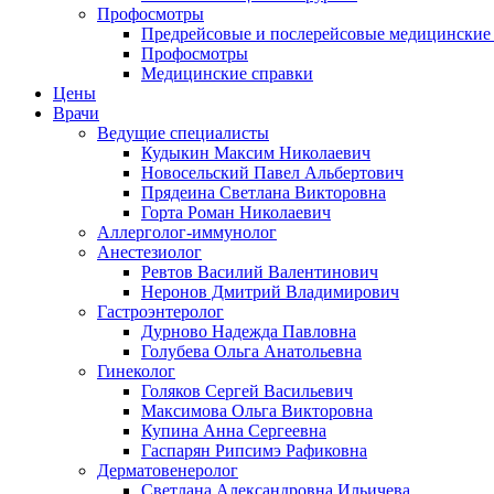
Профосмотры
Предрейсовые и послерейсовые медицинские
Профосмотры
Медицинские справки
Цены
Врачи
Ведущие специалисты
Кудыкин Максим Николаевич
Новосельский Павел Альбертович
Прядеина Светлана Викторовна
Горта Роман Николаевич
Аллерголог-иммунолог
Анестезиолог
Ревтов Василий Валентинович
Неронов Дмитрий Владимирович
Гастроэнтеролог
Дурново Надежда Павловна
Голубева Ольга Анатольевна
Гинеколог
Голяков Сергей Васильевич
Максимова Ольга Викторовна
Купина Анна Сергеевна
Гаспарян Рипсимэ Рафиковна
Дерматовенеролог
Светлана Александровна Ильичева