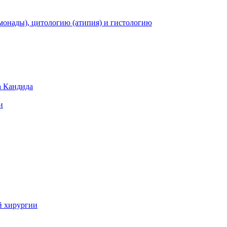
монады), цитологию (атипия) и гистологию
а Кандида
и
й хирургии