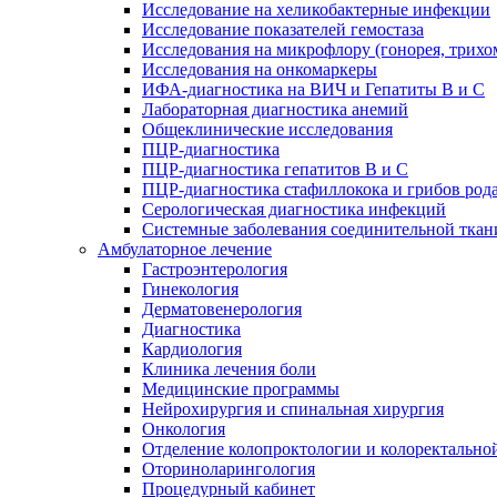
Исследование на хеликобактерные инфекции
Исследование показателей гемостаза
Исследования на микрофлору (гонорея, трихо
Исследования на онкомаркеры
ИФА-диагностика на ВИЧ и Гепатиты B и C
Лабораторная диагностика анемий
Общеклинические исследования
ПЦР-диагностика
ПЦР-диагностика гепатитов B и C
ПЦР-диагностика стафиллокока и грибов род
Серологическая диагностика инфекций
Системные заболевания соединительной ткан
Амбулаторное лечение
Гастроэнтерология
Гинекология
Дерматовенерология
Диагностика
Кардиология
Клиника лечения боли
Медицинские программы
Нейрохирургия и спинальная хирургия
Онкология
Отделение колопроктологии и колоректально
Оториноларингология
Процедурный кабинет