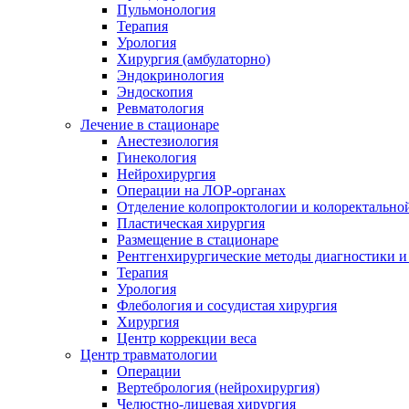
Пульмонология
Терапия
Урология
Хирургия (амбулаторно)
Эндокринология
Эндоскопия
Ревматология
Лечение в стационаре
Анестезиология
Гинекология
Нейрохирургия
Операции на ЛОР-органах
Отделение колопроктологии и колоректально
Пластическая хирургия
Размещение в стационаре
Рентгенхирургические методы диагностики и
Терапия
Урология
Флебология и сосудистая хирургия
Хирургия
Центр коррекции веса
Центр травматологии
Операции
Вертебрология (нейрохирургия)
Челюстно-лицевая хирургия