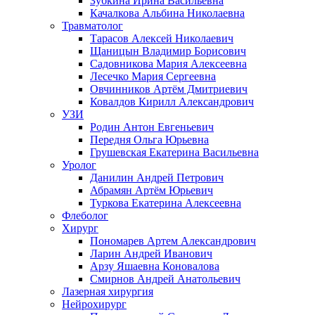
Зубкина Ирина Васильевна
Качалкова Альбина Николаевна
Травматолог
Тарасов Алексей Николаевич
Щаницын Владимир Борисович
Садовникова Мария Алексеевна
Лесечко Мария Сергеевна
Овчинников Артём Дмитриевич
Ковалдов Кирилл Александрович
УЗИ
Родин Антон Евгеньевич
Передня Ольга Юрьевна
Грушевская Екатерина Васильевна
Уролог
Данилин Андрей Петрович
Абрамян Артём Юрьевич
Туркова Екатерина Алексеевна
Флеболог
Хирург
Пономарев Артем Александрович
Ларин Андрей Иванович
Арзу Яшаевна Коновалова
Смирнов Андрей Анатольевич
Лазерная хирургия
Нейрохирург