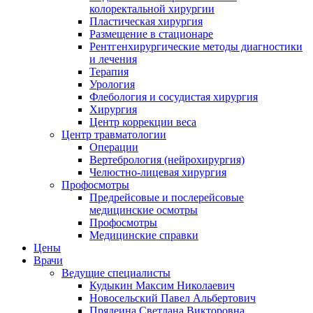
колоректальной хирургии
Пластическая хирургия
Размещение в стационаре
Рентгенхирургические методы диагностики
и лечения
Терапия
Урология
Флебология и сосудистая хирургия
Хирургия
Центр коррекции веса
Центр травматологии
Операции
Вертебрология (нейрохирургия)
Челюстно-лицевая хирургия
Профосмотры
Предрейсовые и послерейсовые
медицинские осмотры
Профосмотры
Медицинские справки
Цены
Врачи
Ведущие специалисты
Кудыкин Максим Николаевич
Новосельский Павел Альбертович
Прядеина Светлана Викторовна