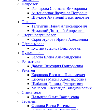
Невролог
Гончарова Светлана Викторовна
Антоновская Людмила Петровна
Штукерт Анатолий Бернгардович
Онколог
Таптыгин Павел Александрович
Недавний Дмитрий Андреевич
Оториноларинголог
Скроготунова Ирина Алексеевна
Офтальмолог
Куфтина Лариса Викторовна
Пульмонолог
Белова Елена Александровна
Ревматолог
Давтян Виктория Григорьевна
Рентген
Карпиков Василий Николаевич
Киселёва Мария Александровна
Шабалин Даниил Дмитриевич
Манасов Александр Владимирович
Стоматолог
Пальцева Ольга Валерьевна
Терапевт
Филина Елена Евгеньевна