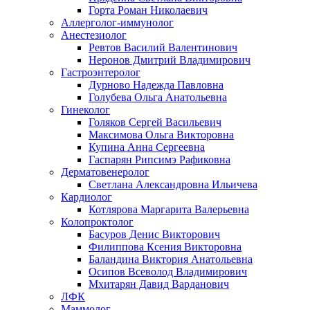
Горта Роман Николаевич
Аллерголог-иммунолог
Анестезиолог
Ревтов Василий Валентинович
Неронов Дмитрий Владимирович
Гастроэнтеролог
Дурново Надежда Павловна
Голубева Ольга Анатольевна
Гинеколог
Голяков Сергей Васильевич
Максимова Ольга Викторовна
Купина Анна Сергеевна
Гаспарян Рипсимэ Рафиковна
Дерматовенеролог
Светлана Александровна Ильичева
Кардиолог
Котлярова Маргарита Валерьевна
Колопроктолог
Басуров Денис Викторович
Филиппова Ксения Викторовна
Баландина Виктория Анатольевна
Осипов Всеволод Владимирович
Мхитарян Давид Варданович
ЛФК
Маммолог