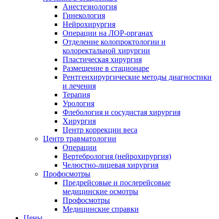
Анестезиология
Гинекология
Нейрохирургия
Операции на ЛОР-органах
Отделение колопроктологии и
колоректальной хирургии
Пластическая хирургия
Размещение в стационаре
Рентгенхирургические методы диагностики
и лечения
Терапия
Урология
Флебология и сосудистая хирургия
Хирургия
Центр коррекции веса
Центр травматологии
Операции
Вертебрология (нейрохирургия)
Челюстно-лицевая хирургия
Профосмотры
Предрейсовые и послерейсовые
медицинские осмотры
Профосмотры
Медицинские справки
Цены