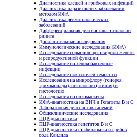
Диагностика клещей и грибковых инфекций
Диагностика паразитарных заболеваний
методом ИФА
Диагностика ревматологических
заболеваний
Дифференциальная диагностика этиологии
ринита
Дополнительные исследования
Иммунологические исследования (ИФА)
Исследование гормонов щитовидной железы
и репродуктивной функции
Исследование на хеликобактерные
инфекции
Исследование показателей гемостаза
Исследования на микрофлору (гонорея,
трихомонады), цитологию (атипия) и
гистологию
Исследования на онкомаркеры
ИФА-диагностика на ВИЧ и Гепатиты B и C
Лабораторная диагностика анемий
Общеклинические исследования
ПЦР-диагностика
ПЦР-диагностика гепатитов B и C
ПЦР-диагностика стафиллокока и грибов
рода Кандида