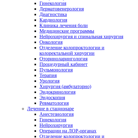
Гинекология
Дерматовенерология
Диагностика
Кардиология
Клиника лечения боли
Медицинские программы
Нейрохирургия и спинальная хирургия
Онкология
Отделение колопроктологии и
колоректальной хирургии
Оториноларингология
Процедурный кабинет
Пульмонология
Терапия
Урология
Хирургия (амбулаторно)
Эндокринология
Эндоскопия
Ревматология
Лечение в стационаре
Анестезиология
Гинекология
Нейрохирургия
Операции на ЛОР-органах
Отделение колопроктологии и