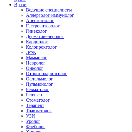
Врачи
Ведущие специалисты
Аллерголог-иммунолог
Анестезиолог
Гастроэнтеролог
Гинеколог
Дерматовенеролог
Кардиолог
Колопроктолог
ЛФК
Маммолог
Невролог
Онколог
Оториноларинголог
Офтальмолог
Пульмонолог
Ревматолог
Рентген
Стоматолог
Терапевт
Травматолог
УЗИ
Уролог
Флеболог
Хирург