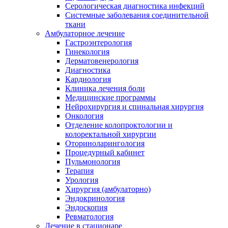
Серологическая диагностика инфекций
Системные заболевания соединительной
ткани
Амбулаторное лечение
Гастроэнтерология
Гинекология
Дерматовенерология
Диагностика
Кардиология
Клиника лечения боли
Медицинские программы
Нейрохирургия и спинальная хирургия
Онкология
Отделение колопроктологии и
колоректальной хирургии
Оториноларингология
Процедурный кабинет
Пульмонология
Терапия
Урология
Хирургия (амбулаторно)
Эндокринология
Эндоскопия
Ревматология
Лечение в стационаре