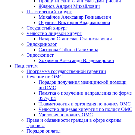
Прошутинский Станислав Дмитриевич
Жданов Андрей Михайлович
Пластический хирург
Михайлов Александр Геннадьевич
Очулина Виктория Владимировна
Сосудистый хирург
Челюстно-лицевой хирург
Назаров Станислав Станиславович
Эндокринолог
Сагирова Сабина Салиховна
Эндоскопист
Хохряков Александр Владимирович
Пациентам
Программа государственной гарантии
Лечение по ОМС
Порядок получения медицинской помощи
по ОМС
Памятка о получении направления по форме
057/у-04
Травматология и ортопедия по полису ОМС
Челюстно-лицевая хирургия по полису ОМС
Урология по полису ОМС
Права и обязанности граждан в сфере охраны
здоровья
Порядок оплаты