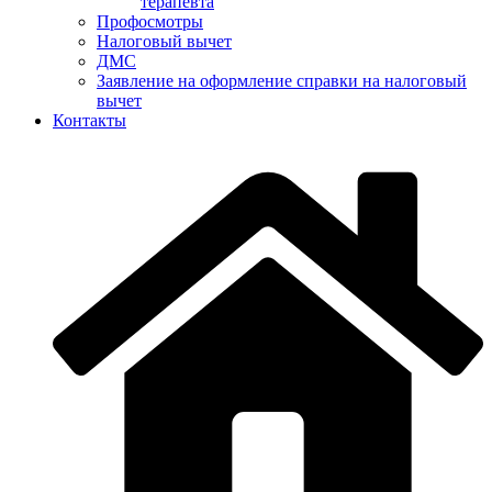
терапевта
Профосмотры
Налоговый вычет
ДМС
Заявление на оформление справки на налоговый
вычет
Контакты