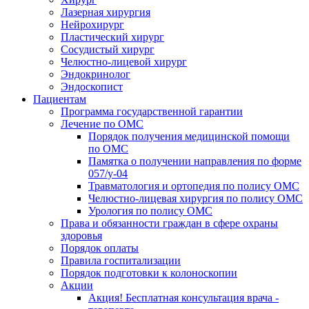
Лазерная хирургия
Нейрохирург
Пластический хирург
Сосудистый хирург
Челюстно-лицевой хирург
Эндокринолог
Эндоскопист
Пациентам
Программа государственной гарантии
Лечение по ОМС
Порядок получения медицинской помощи
по ОМС
Памятка о получении направления по форме
057/у-04
Травматология и ортопедия по полису ОМС
Челюстно-лицевая хирургия по полису ОМС
Урология по полису ОМС
Права и обязанности граждан в сфере охраны
здоровья
Порядок оплаты
Правила госпитализации
Порядок подготовки к колоноскопии
Акции
Акция! Бесплатная консультация врача -