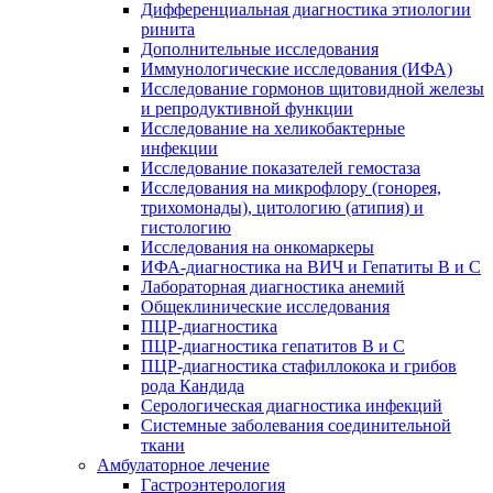
Дифференциальная диагностика этиологии
ринита
Дополнительные исследования
Иммунологические исследования (ИФА)
Исследование гормонов щитовидной железы
и репродуктивной функции
Исследование на хеликобактерные
инфекции
Исследование показателей гемостаза
Исследования на микрофлору (гонорея,
трихомонады), цитологию (атипия) и
гистологию
Исследования на онкомаркеры
ИФА-диагностика на ВИЧ и Гепатиты B и C
Лабораторная диагностика анемий
Общеклинические исследования
ПЦР-диагностика
ПЦР-диагностика гепатитов B и C
ПЦР-диагностика стафиллокока и грибов
рода Кандида
Серологическая диагностика инфекций
Системные заболевания соединительной
ткани
Амбулаторное лечение
Гастроэнтерология