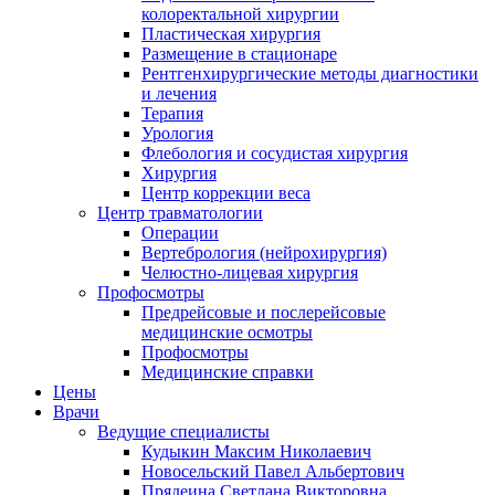
колоректальной хирургии
Пластическая хирургия
Размещение в стационаре
Рентгенхирургические методы диагностики
и лечения
Терапия
Урология
Флебология и сосудистая хирургия
Хирургия
Центр коррекции веса
Центр травматологии
Операции
Вертебрология (нейрохирургия)
Челюстно-лицевая хирургия
Профосмотры
Предрейсовые и послерейсовые
медицинские осмотры
Профосмотры
Медицинские справки
Цены
Врачи
Ведущие специалисты
Кудыкин Максим Николаевич
Новосельский Павел Альбертович
Прядеина Светлана Викторовна