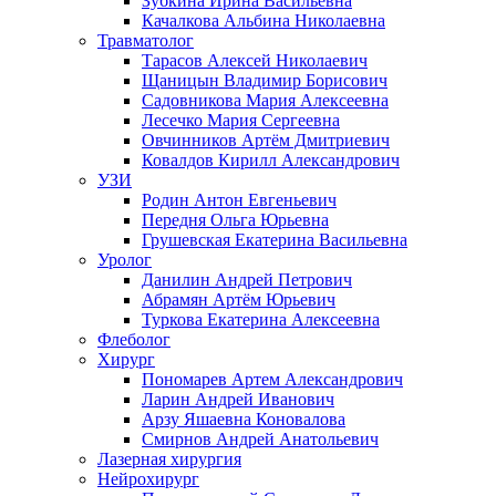
Зубкина Ирина Васильевна
Качалкова Альбина Николаевна
Травматолог
Тарасов Алексей Николаевич
Щаницын Владимир Борисович
Садовникова Мария Алексеевна
Лесечко Мария Сергеевна
Овчинников Артём Дмитриевич
Ковалдов Кирилл Александрович
УЗИ
Родин Антон Евгеньевич
Передня Ольга Юрьевна
Грушевская Екатерина Васильевна
Уролог
Данилин Андрей Петрович
Абрамян Артём Юрьевич
Туркова Екатерина Алексеевна
Флеболог
Хирург
Пономарев Артем Александрович
Ларин Андрей Иванович
Арзу Яшаевна Коновалова
Смирнов Андрей Анатольевич
Лазерная хирургия
Нейрохирург