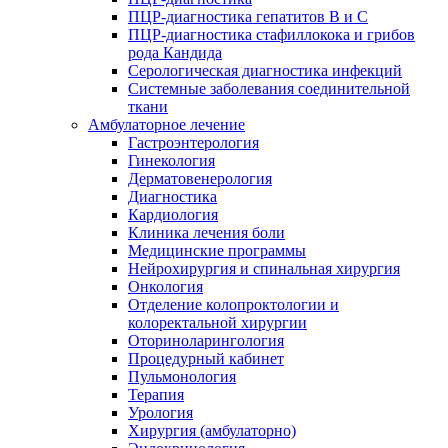
ПЦР-диагностика гепатитов B и C
ПЦР-диагностика стафиллокока и грибов
рода Кандида
Серологическая диагностика инфекций
Системные заболевания соединительной
ткани
Амбулаторное лечение
Гастроэнтерология
Гинекология
Дерматовенерология
Диагностика
Кардиология
Клиника лечения боли
Медицинские программы
Нейрохирургия и спинальная хирургия
Онкология
Отделение колопроктологии и
колоректальной хирургии
Оториноларингология
Процедурный кабинет
Пульмонология
Терапия
Урология
Хирургия (амбулаторно)