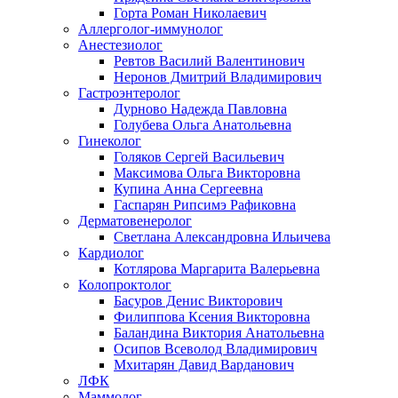
Горта Роман Николаевич
Аллерголог-иммунолог
Анестезиолог
Ревтов Василий Валентинович
Неронов Дмитрий Владимирович
Гастроэнтеролог
Дурново Надежда Павловна
Голубева Ольга Анатольевна
Гинеколог
Голяков Сергей Васильевич
Максимова Ольга Викторовна
Купина Анна Сергеевна
Гаспарян Рипсимэ Рафиковна
Дерматовенеролог
Светлана Александровна Ильичева
Кардиолог
Котлярова Маргарита Валерьевна
Колопроктолог
Басуров Денис Викторович
Филиппова Ксения Викторовна
Баландина Виктория Анатольевна
Осипов Всеволод Владимирович
Мхитарян Давид Варданович
ЛФК
Маммолог