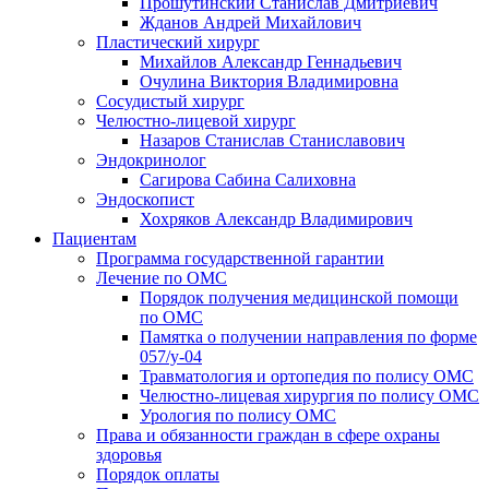
Прошутинский Станислав Дмитриевич
Жданов Андрей Михайлович
Пластический хирург
Михайлов Александр Геннадьевич
Очулина Виктория Владимировна
Сосудистый хирург
Челюстно-лицевой хирург
Назаров Станислав Станиславович
Эндокринолог
Сагирова Сабина Салиховна
Эндоскопист
Хохряков Александр Владимирович
Пациентам
Программа государственной гарантии
Лечение по ОМС
Порядок получения медицинской помощи
по ОМС
Памятка о получении направления по форме
057/у-04
Травматология и ортопедия по полису ОМС
Челюстно-лицевая хирургия по полису ОМС
Урология по полису ОМС
Права и обязанности граждан в сфере охраны
здоровья
Порядок оплаты