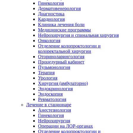
Гинекология
Дерматовенерология
Диагностика
Кардиология
Клиника лечения боли
Медицинские программы
Нейрохирургия и спинальная хирургия
Онкология
Отделение колопроктологии и
колоректальной хирургии
Оториноларингология
Процедурный кабинет
Пульмонология
Терапия
Урология
Хирургия (амбулаторно)
Эндокринология
Эндоскопия
Ревматология
Лечение в стационаре
Анестезиология
Гинекология
Нейрохирургия
Операции на ЛОР-органах
Отделение колопроктологии и