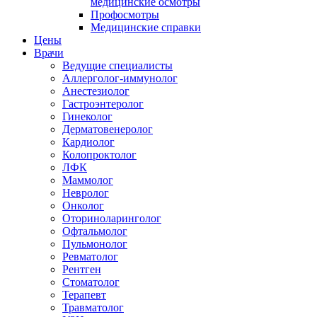
медицинские осмотры
Профосмотры
Медицинские справки
Цены
Врачи
Ведущие специалисты
Аллерголог-иммунолог
Анестезиолог
Гастроэнтеролог
Гинеколог
Дерматовенеролог
Кардиолог
Колопроктолог
ЛФК
Маммолог
Невролог
Онколог
Оториноларинголог
Офтальмолог
Пульмонолог
Ревматолог
Рентген
Стоматолог
Терапевт
Травматолог