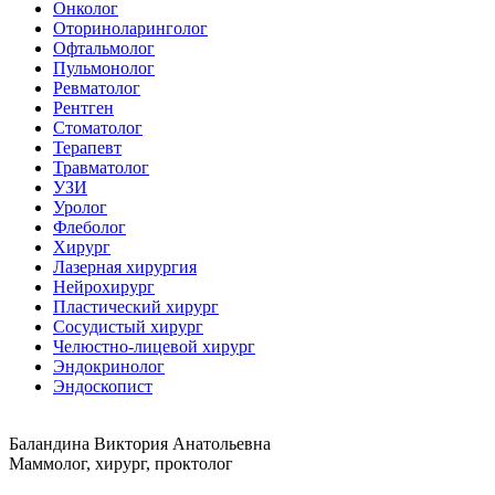
Онколог
Оториноларинголог
Офтальмолог
Пульмонолог
Ревматолог
Рентген
Стоматолог
Терапевт
Травматолог
УЗИ
Уролог
Флеболог
Хирург
Лазерная хирургия
Нейрохирург
Пластический хирург
Сосудистый хирург
Челюстно-лицевой хирург
Эндокринолог
Эндоскопист
Баландина Виктория Анатольевна
Маммолог, хирург, проктолог