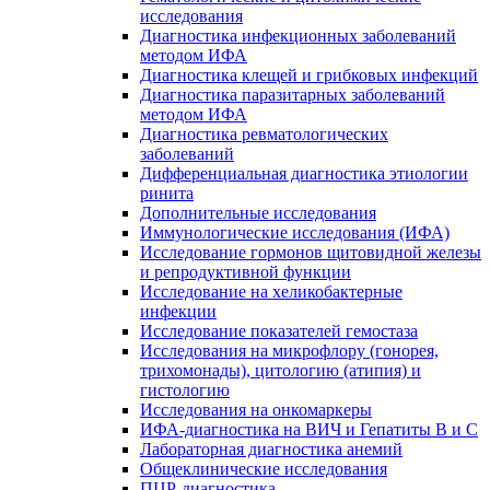
исследования
Диагностика инфекционных заболеваний
методом ИФА
Диагностика клещей и грибковых инфекций
Диагностика паразитарных заболеваний
методом ИФА
Диагностика ревматологических
заболеваний
Дифференциальная диагностика этиологии
ринита
Дополнительные исследования
Иммунологические исследования (ИФА)
Исследование гормонов щитовидной железы
и репродуктивной функции
Исследование на хеликобактерные
инфекции
Исследование показателей гемостаза
Исследования на микрофлору (гонорея,
трихомонады), цитологию (атипия) и
гистологию
Исследования на онкомаркеры
ИФА-диагностика на ВИЧ и Гепатиты B и C
Лабораторная диагностика анемий
Общеклинические исследования
ПЦР-диагностика