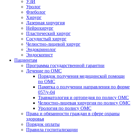
УЗИ
Уролог
Флеболог
Хирург
Лазерная хирургия
Нейрохирург
Пластический хирург
Сосудистый хирург
Челюстно-лицевой хирург
Эндокринолог
Эндоскопист
Пациентам
Программа государственной гарантии
Лечение по ОМС
Порядок получения медицинской помощи
по ОМС
Памятка о получении направления по форме
057/у-04
Травматология и ортопедия по полису ОМС
Челюстно-лицевая хирургия по полису ОМС
Урология по полису ОМС
Права и обязанности граждан в сфере охраны
здоровья
Порядок оплаты
Правила госпитализации