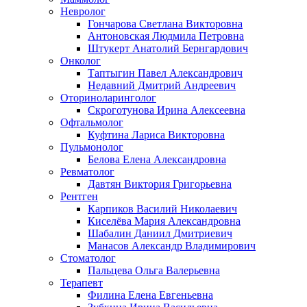
Невролог
Гончарова Светлана Викторовна
Антоновская Людмила Петровна
Штукерт Анатолий Бернгардович
Онколог
Таптыгин Павел Александрович
Недавний Дмитрий Андреевич
Оториноларинголог
Скроготунова Ирина Алексеевна
Офтальмолог
Куфтина Лариса Викторовна
Пульмонолог
Белова Елена Александровна
Ревматолог
Давтян Виктория Григорьевна
Рентген
Карпиков Василий Николаевич
Киселёва Мария Александровна
Шабалин Даниил Дмитриевич
Манасов Александр Владимирович
Стоматолог
Пальцева Ольга Валерьевна
Терапевт
Филина Елена Евгеньевна