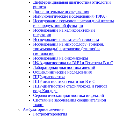
Дифференциальная диагностика этиологии
ринита
Дополнительные исследования
Иммунологические исследования (ИФА)
Исследование гормонов щитовидной железы
и репродуктивной функции
Исследование на хеликобактерные
инфекции
Исследование показателей гемостаза
Исследования на микрофлору (гонорея,
трихомонады), цитологию (атипия) и
гистологию
Исследования на онкомаркеры
ИФА-диагностика на ВИЧ и Гепатиты B и C
Лабораторная диагностика анемий
Общеклинические исследования
ПЦР-диагностика
ПЦР-диагностика гепатитов B и C
ПЦР-диагностика стафиллокока и грибов
рода Кандида
Серологическая диагностика инфекций
Системные заболевания соединительной
ткани
Амбулаторное лечение
Гастроэнтерология