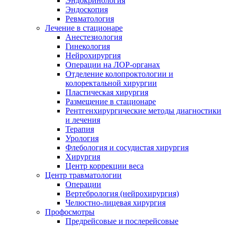
Эндокринология
Эндоскопия
Ревматология
Лечение в стационаре
Анестезиология
Гинекология
Нейрохирургия
Операции на ЛОР-органах
Отделение колопроктологии и
колоректальной хирургии
Пластическая хирургия
Размещение в стационаре
Рентгенхирургические методы диагностики
и лечения
Терапия
Урология
Флебология и сосудистая хирургия
Хирургия
Центр коррекции веса
Центр травматологии
Операции
Вертебрология (нейрохирургия)
Челюстно-лицевая хирургия
Профосмотры
Предрейсовые и послерейсовые