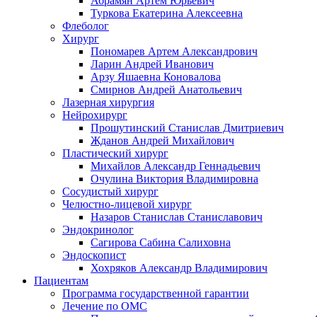
Абрамян Артём Юрьевич
Туркова Екатерина Алексеевна
Флеболог
Хирург
Пономарев Артем Александрович
Ларин Андрей Иванович
Арзу Яшаевна Коновалова
Смирнов Андрей Анатольевич
Лазерная хирургия
Нейрохирург
Прошутинский Станислав Дмитриевич
Жданов Андрей Михайлович
Пластический хирург
Михайлов Александр Геннадьевич
Очулина Виктория Владимировна
Сосудистый хирург
Челюстно-лицевой хирург
Назаров Станислав Станиславович
Эндокринолог
Сагирова Сабина Салиховна
Эндоскопист
Хохряков Александр Владимирович
Пациентам
Программа государственной гарантии
Лечение по ОМС