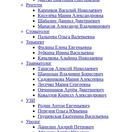
Рентген
Карпиков Василий Николаевич
Киселёва Мария Александровна
Шабалин Даниил Дмитриевич
Манасов Александр Владимирович
Стоматолог
Пальцева Ольга Валерьевна
Терапевт
Филина Елена Евгеньевна
Зубкина Ирина Васильевна
Качалкова Альбина Николаевна
Травматолог
Тарасов Алексей Николаевич
Щаницын Владимир Борисович
Садовникова Мария Алексеевна
Лесечко Мария Сергеевна
Овчинников Артём Дмитриевич
Ковалдов Кирилл Александрович
УЗИ
Родин Антон Евгеньевич
Передня Ольга Юрьевна
Грушевская Екатерина Васильевна
Уролог
Данилин Андрей Петрович