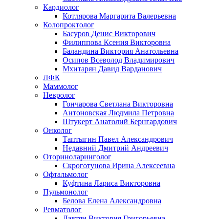
Кардиолог
Котлярова Маргарита Валерьевна
Колопроктолог
Басуров Денис Викторович
Филиппова Ксения Викторовна
Баландина Виктория Анатольевна
Осипов Всеволод Владимирович
Мхитарян Давид Варданович
ЛФК
Маммолог
Невролог
Гончарова Светлана Викторовна
Антоновская Людмила Петровна
Штукерт Анатолий Бернгардович
Онколог
Таптыгин Павел Александрович
Недавний Дмитрий Андреевич
Оториноларинголог
Скроготунова Ирина Алексеевна
Офтальмолог
Куфтина Лариса Викторовна
Пульмонолог
Белова Елена Александровна
Ревматолог
Давтян Виктория Григорьевна