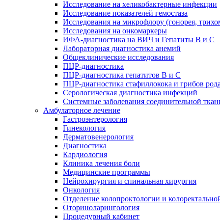
Исследование на хеликобактерные инфекции
Исследование показателей гемостаза
Исследования на микрофлору (гонорея, трихо
Исследования на онкомаркеры
ИФА-диагностика на ВИЧ и Гепатиты B и C
Лабораторная диагностика анемий
Общеклинические исследования
ПЦР-диагностика
ПЦР-диагностика гепатитов B и C
ПЦР-диагностика стафиллокока и грибов род
Серологическая диагностика инфекций
Системные заболевания соединительной ткан
Амбулаторное лечение
Гастроэнтерология
Гинекология
Дерматовенерология
Диагностика
Кардиология
Клиника лечения боли
Медицинские программы
Нейрохирургия и спинальная хирургия
Онкология
Отделение колопроктологии и колоректально
Оториноларингология
Процедурный кабинет