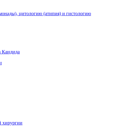
монады), цитологию (атипия) и гистологию
а Кандида
и
й хирургии