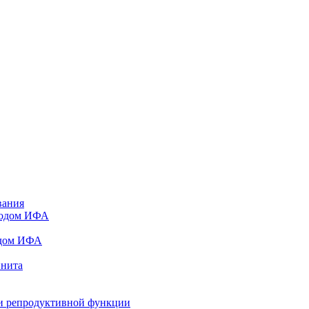
вания
тодом ИФА
одом ИФА
инита
и репродуктивной функции