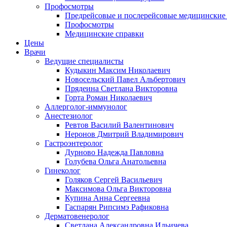
Профосмотры
Предрейсовые и послерейсовые медицинские
Профосмотры
Медицинские справки
Цены
Врачи
Ведущие специалисты
Кудыкин Максим Николаевич
Новосельский Павел Альбертович
Прядеина Светлана Викторовна
Горта Роман Николаевич
Аллерголог-иммунолог
Анестезиолог
Ревтов Василий Валентинович
Неронов Дмитрий Владимирович
Гастроэнтеролог
Дурново Надежда Павловна
Голубева Ольга Анатольевна
Гинеколог
Голяков Сергей Васильевич
Максимова Ольга Викторовна
Купина Анна Сергеевна
Гаспарян Рипсимэ Рафиковна
Дерматовенеролог
Светлана Александровна Ильичева