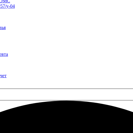
о ОМС
57/у-04
вья
евта
чет