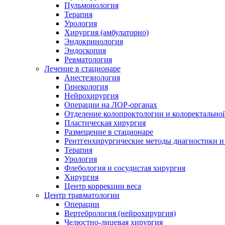
Пульмонология
Терапия
Урология
Хирургия (амбулаторно)
Эндокринология
Эндоскопия
Ревматология
Лечение в стационаре
Анестезиология
Гинекология
Нейрохирургия
Операции на ЛОР-органах
Отделение колопроктологии и колоректально
Пластическая хирургия
Размещение в стационаре
Рентгенхирургические методы диагностики и
Терапия
Урология
Флебология и сосудистая хирургия
Хирургия
Центр коррекции веса
Центр травматологии
Операции
Вертебрология (нейрохирургия)
Челюстно-лицевая хирургия