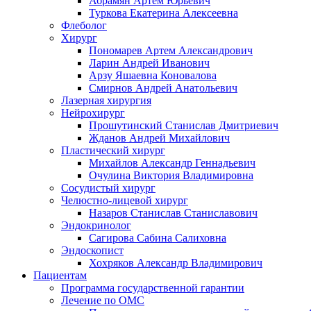
Абрамян Артём Юрьевич
Туркова Екатерина Алексеевна
Флеболог
Хирург
Пономарев Артем Александрович
Ларин Андрей Иванович
Арзу Яшаевна Коновалова
Смирнов Андрей Анатольевич
Лазерная хирургия
Нейрохирург
Прошутинский Станислав Дмитриевич
Жданов Андрей Михайлович
Пластический хирург
Михайлов Александр Геннадьевич
Очулина Виктория Владимировна
Сосудистый хирург
Челюстно-лицевой хирург
Назаров Станислав Станиславович
Эндокринолог
Сагирова Сабина Салиховна
Эндоскопист
Хохряков Александр Владимирович
Пациентам
Программа государственной гарантии
Лечение по ОМС