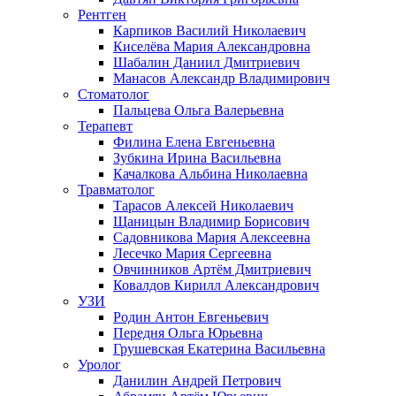
Рентген
Карпиков Василий Николаевич
Киселёва Мария Александровна
Шабалин Даниил Дмитриевич
Манасов Александр Владимирович
Стоматолог
Пальцева Ольга Валерьевна
Терапевт
Филина Елена Евгеньевна
Зубкина Ирина Васильевна
Качалкова Альбина Николаевна
Травматолог
Тарасов Алексей Николаевич
Щаницын Владимир Борисович
Садовникова Мария Алексеевна
Лесечко Мария Сергеевна
Овчинников Артём Дмитриевич
Ковалдов Кирилл Александрович
УЗИ
Родин Антон Евгеньевич
Передня Ольга Юрьевна
Грушевская Екатерина Васильевна
Уролог
Данилин Андрей Петрович