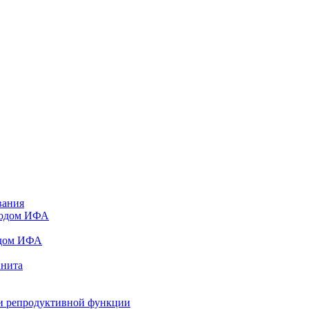
вания
тодом ИФА
одом ИФА
инита
и репродуктивной функции