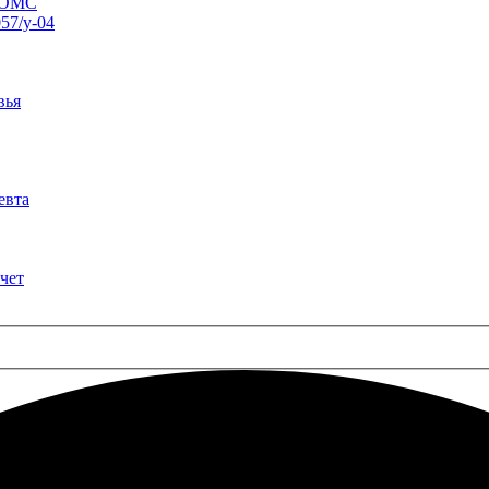
о ОМС
57/у-04
вья
евта
чет