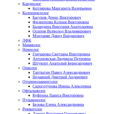
Кардиолог
Котлярова Маргарита Валерьевна
Колопроктолог
Басуров Денис Викторович
Филиппова Ксения Викторовна
Баландина Виктория Анатольевна
Осипов Всеволод Владимирович
Мхитарян Давид Варданович
ЛФК
Маммолог
Невролог
Гончарова Светлана Викторовна
Антоновская Людмила Петровна
Штукерт Анатолий Бернгардович
Онколог
Таптыгин Павел Александрович
Недавний Дмитрий Андреевич
Оториноларинголог
Скроготунова Ирина Алексеевна
Офтальмолог
Куфтина Лариса Викторовна
Пульмонолог
Белова Елена Александровна
Ревматолог
Давтян Виктория Григорьевна