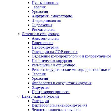
Пульмонология
Терапия
Урология
Хирургия (амбулаторно)
Эндокринология
Эндоскопия
Ревматология
Лечение в стационаре
Анестезиология
Гинекология
Нейрохирургия
Операции на ЛОР-органах
Отделение колопроктологии и колоректально
Пластическая хирургия
Размещение в стационаре
Рентгенхирургические методы диагностики и
Терапия
Урология
Флебология и сосудистая хирургия
Хирургия
Центр коррекции веса
Центр травматологии
Операции
Вертебрология (нейрохирургия)
Челюстно-лицевая хирургия