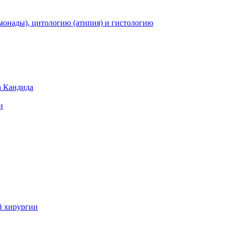
монады), цитологию (атипия) и гистологию
а Кандида
и
й хирургии