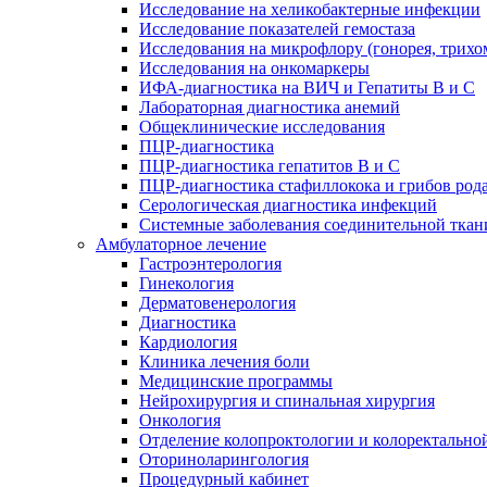
Исследование на хеликобактерные инфекции
Исследование показателей гемостаза
Исследования на микрофлору (гонорея, трихо
Исследования на онкомаркеры
ИФА-диагностика на ВИЧ и Гепатиты B и C
Лабораторная диагностика анемий
Общеклинические исследования
ПЦР-диагностика
ПЦР-диагностика гепатитов B и C
ПЦР-диагностика стафиллокока и грибов род
Серологическая диагностика инфекций
Системные заболевания соединительной ткан
Амбулаторное лечение
Гастроэнтерология
Гинекология
Дерматовенерология
Диагностика
Кардиология
Клиника лечения боли
Медицинские программы
Нейрохирургия и спинальная хирургия
Онкология
Отделение колопроктологии и колоректально
Оториноларингология
Процедурный кабинет