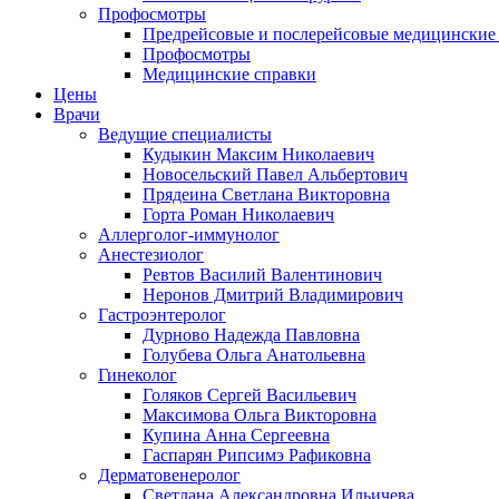
Профосмотры
Предрейсовые и послерейсовые медицинские
Профосмотры
Медицинские справки
Цены
Врачи
Ведущие специалисты
Кудыкин Максим Николаевич
Новосельский Павел Альбертович
Прядеина Светлана Викторовна
Горта Роман Николаевич
Аллерголог-иммунолог
Анестезиолог
Ревтов Василий Валентинович
Неронов Дмитрий Владимирович
Гастроэнтеролог
Дурново Надежда Павловна
Голубева Ольга Анатольевна
Гинеколог
Голяков Сергей Васильевич
Максимова Ольга Викторовна
Купина Анна Сергеевна
Гаспарян Рипсимэ Рафиковна
Дерматовенеролог
Светлана Александровна Ильичева