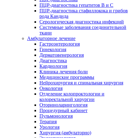
ПЦР-диагностика гепатитов B и C
ПЦР-диагностика стафиллокока и грибов
рода Кандида
Серологическая диагностика инфекций
Системные заболевания соединительной
ткани
Амбулаторное лечение
Гастроэнтерология
Гинекология
Дерматовенерология
Диагностика
Кардиология
Клиника лечения боли
Медицинские программы
Нейрохирургия и спинальная хирургия
Онкология
Отделение колопроктологии и
колоректальной хирургии
Оториноларингология
Процедурный кабинет
Пульмонология
Терапия
Урология
Хирургия (амбулаторно)