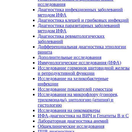
исследования
Диагностика инфекционных заболеваний
методом ИФА
Диагностика клещей и грибковых инфекций
Диагностика паразитарных заболеваний
методом ИФА
Диагностика ревматологических
заболеваний
Дифференциальная диагностика этиологии
ринита
Дополнительные исследования
Иммунологические исследования (ИФА)
Исследование гормонов щитовидной железы
и репродуктивной функции
Исследование на хеликобактерные
инфекции
Исследование показателей гемостаза
Исследования на микрофлору (гонорея,
трихомонады), цитологию (атипия) и
гистологию
Исследования на онкомаркеры
ИФА-диагностика на ВИЧ и Гепатиты B и C
Лабораторная диагностика анемий
Общеклинические исследования
ПЦР-диагностика