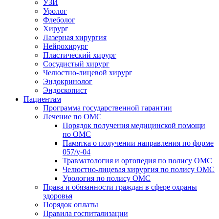
УЗИ
Уролог
Флеболог
Хирург
Лазерная хирургия
Нейрохирург
Пластический хирург
Сосудистый хирург
Челюстно-лицевой хирург
Эндокринолог
Эндоскопист
Пациентам
Программа государственной гарантии
Лечение по ОМС
Порядок получения медицинской помощи
по ОМС
Памятка о получении направления по форме
057/у-04
Травматология и ортопедия по полису ОМС
Челюстно-лицевая хирургия по полису ОМС
Урология по полису ОМС
Права и обязанности граждан в сфере охраны
здоровья
Порядок оплаты
Правила госпитализации