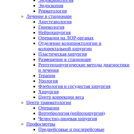
Эндокринология
Эндоскопия
Ревматология
Лечение в стационаре
Анестезиология
Гинекология
Нейрохирургия
Операции на ЛОР-органах
Отделение колопроктологии и
колоректальной хирургии
Пластическая хирургия
Размещение в стационаре
Рентгенхирургические методы диагностики
и лечения
Терапия
Урология
Флебология и сосудистая хирургия
Хирургия
Центр коррекции веса
Центр травматологии
Операции
Вертебрология (нейрохирургия)
Челюстно-лицевая хирургия
Профосмотры
Предрейсовые и послерейсовые