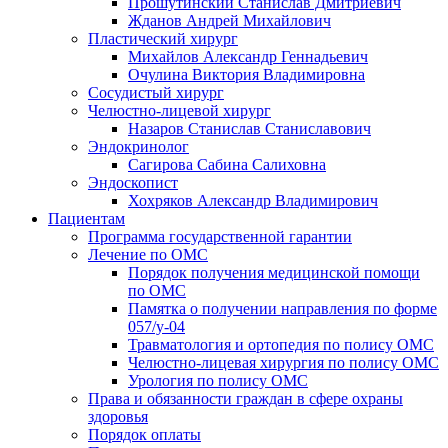
Прошутинский Станислав Дмитриевич
Жданов Андрей Михайлович
Пластический хирург
Михайлов Александр Геннадьевич
Очулина Виктория Владимировна
Сосудистый хирург
Челюстно-лицевой хирург
Назаров Станислав Станиславович
Эндокринолог
Сагирова Сабина Салиховна
Эндоскопист
Хохряков Александр Владимирович
Пациентам
Программа государственной гарантии
Лечение по ОМС
Порядок получения медицинской помощи
по ОМС
Памятка о получении направления по форме
057/у-04
Травматология и ортопедия по полису ОМС
Челюстно-лицевая хирургия по полису ОМС
Урология по полису ОМС
Права и обязанности граждан в сфере охраны
здоровья
Порядок оплаты