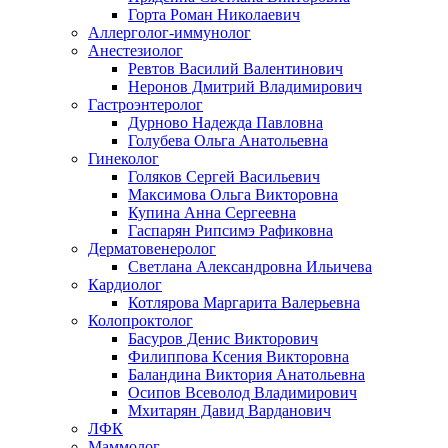
Горта Роман Николаевич
Аллерголог-иммунолог
Анестезиолог
Ревтов Василий Валентинович
Неронов Дмитрий Владимирович
Гастроэнтеролог
Дурново Надежда Павловна
Голубева Ольга Анатольевна
Гинеколог
Голяков Сергей Васильевич
Максимова Ольга Викторовна
Купина Анна Сергеевна
Гаспарян Рипсимэ Рафиковна
Дерматовенеролог
Светлана Александровна Ильичева
Кардиолог
Котлярова Маргарита Валерьевна
Колопроктолог
Басуров Денис Викторович
Филиппова Ксения Викторовна
Баландина Виктория Анатольевна
Осипов Всеволод Владимирович
Мхитарян Давид Варданович
ЛФК
Маммолог