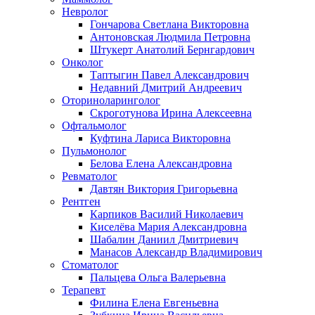
Невролог
Гончарова Светлана Викторовна
Антоновская Людмила Петровна
Штукерт Анатолий Бернгардович
Онколог
Таптыгин Павел Александрович
Недавний Дмитрий Андреевич
Оториноларинголог
Скроготунова Ирина Алексеевна
Офтальмолог
Куфтина Лариса Викторовна
Пульмонолог
Белова Елена Александровна
Ревматолог
Давтян Виктория Григорьевна
Рентген
Карпиков Василий Николаевич
Киселёва Мария Александровна
Шабалин Даниил Дмитриевич
Манасов Александр Владимирович
Стоматолог
Пальцева Ольга Валерьевна
Терапевт
Филина Елена Евгеньевна