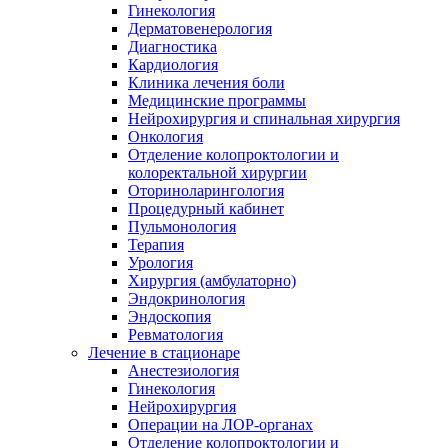
Гинекология
Дерматовенерология
Диагностика
Кардиология
Клиника лечения боли
Медицинские программы
Нейрохирургия и спинальная хирургия
Онкология
Отделение колопроктологии и
колоректальной хирургии
Оториноларингология
Процедурный кабинет
Пульмонология
Терапия
Урология
Хирургия (амбулаторно)
Эндокринология
Эндоскопия
Ревматология
Лечение в стационаре
Анестезиология
Гинекология
Нейрохирургия
Операции на ЛОР-органах
Отделение колопроктологии и