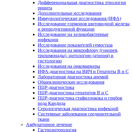
Дифференциальная диагностика этиологии
ринита
Дополнительные исследования
Иммунологические исследования (ИФА)
Исследование гормонов щитовидной железы
и репродуктивной функции
Исследование на хеликобактерные
инфекции
Исследование показателей гемостаза
Исследования на микрофлору (гонорея,
трихомонады), цитологию (атипия) и
гистологию
Исследования на онкомаркеры
ИФА-диагностика на ВИЧ и Гепатиты B и C
Лабораторная диагностика анемий
Общеклинические исследования
ПЦР-диагностика
ПЦР-диагностика гепатитов B и C
ПЦР-диагностика стафиллокока и грибов
рода Кандида
Серологическая диагностика инфекций
Системные заболевания соединительной
ткани
Амбулаторное лечение
Гастроэнтерология