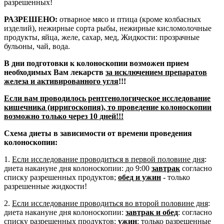
разрешенных!
РАЗРЕШЕНО:
отварное мясо и птица (кроме колбасных
изделий), нежирные сорта рыбы, нежирные кисломолочные
продукты, яйца, желе, сахар, мед, Жидкости: прозрачные
бульоны, чай, вода.
В дни подготовки к колоноскопии возможен прием
необходимых Вам лекарств
за исключением препаратов
железа и активированного угля
!!!
Если вам проводилось рентгенологическое исследование
кишечника (ирригоскопия), то проведение колоноскопии
возможно только через 10 дней!!!
Схема диеты в зависимости от времени проведения
колоноскопии:
1.
Если исследование проводиться в первой половине дня
:
диета накануне дня колоноскопии: до 9:00
завтрак
согласно
списку разрешенных продуктов;
обед и ужин
- только
разрешенные жидкости!
2.
Если исследование проводиться во второй половине дня
:
диета накануне дня колоноскопии:
завтрак и обед
: согласно
списку разрешенных продуктов;
ужин
:
только разрешенные