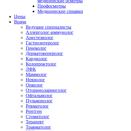
медицинские осмотры
Профосмотры
Медицинские справки
Цены
Врачи
Ведущие специалисты
Аллерголог-иммунолог
Анестезиолог
Гастроэнтеролог
Гинеколог
Дерматовенеролог
Кардиолог
Колопроктолог
ЛФК
Маммолог
Невролог
Онколог
Оториноларинголог
Офтальмолог
Пульмонолог
Ревматолог
Рентген
Стоматолог
Терапевт
Травматолог