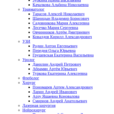
Зубкина Ирина Васильевна
Качалкова Альбина Николаевна
Травматолог
Тарасов Алексей Николаевич
Щаницын Владимир Борисович
Садовникова Мария Алексеевна
Лесечко Мария Сергеевна
Овчинников Артём Дмитриевич
Ковалдов Кирилл Александрович
УЗИ
Родин Антон Евгеньевич
Передня Ольга Юрьевна
Грушевская Екатерина Васильевна
Уролог
Данилин Андрей Петрович
Абрамян Артём Юрьевич
Туркова Екатерина Алексеевна
Флеболог
Хирург
Пономарев Артем Александрович
Ларин Андрей Иванович
Арзу Яшаевна Коновалова
Смирнов Андрей Анатольевич
Лазерная хирургия
Нейрохирург