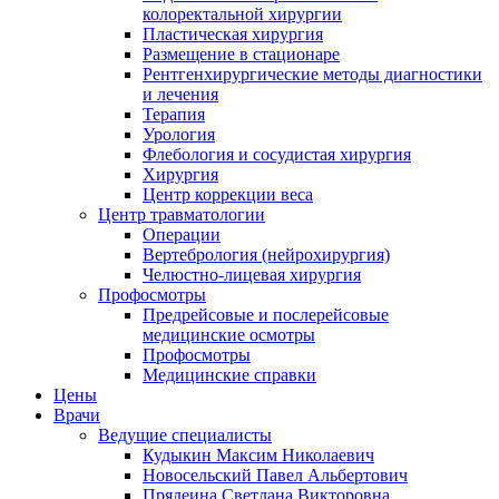
колоректальной хирургии
Пластическая хирургия
Размещение в стационаре
Рентгенхирургические методы диагностики
и лечения
Терапия
Урология
Флебология и сосудистая хирургия
Хирургия
Центр коррекции веса
Центр травматологии
Операции
Вертебрология (нейрохирургия)
Челюстно-лицевая хирургия
Профосмотры
Предрейсовые и послерейсовые
медицинские осмотры
Профосмотры
Медицинские справки
Цены
Врачи
Ведущие специалисты
Кудыкин Максим Николаевич
Новосельский Павел Альбертович
Прядеина Светлана Викторовна