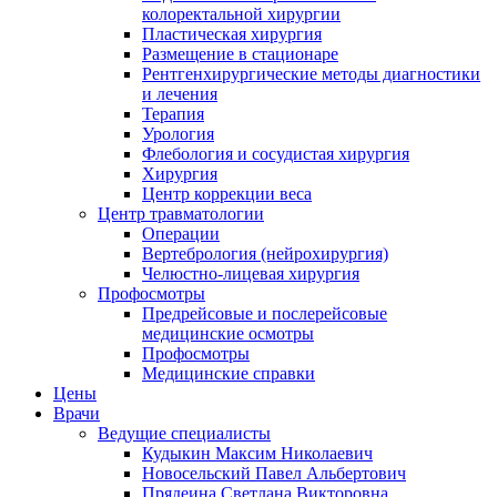
колоректальной хирургии
Пластическая хирургия
Размещение в стационаре
Рентгенхирургические методы диагностики
и лечения
Терапия
Урология
Флебология и сосудистая хирургия
Хирургия
Центр коррекции веса
Центр травматологии
Операции
Вертебрология (нейрохирургия)
Челюстно-лицевая хирургия
Профосмотры
Предрейсовые и послерейсовые
медицинские осмотры
Профосмотры
Медицинские справки
Цены
Врачи
Ведущие специалисты
Кудыкин Максим Николаевич
Новосельский Павел Альбертович
Прядеина Светлана Викторовна