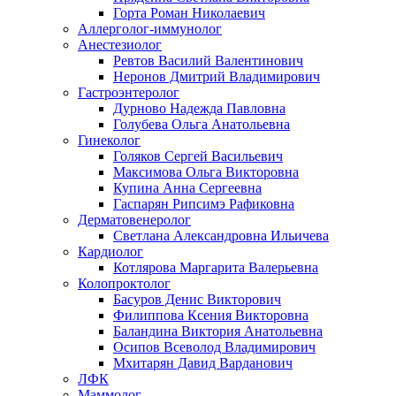
Горта Роман Николаевич
Аллерголог-иммунолог
Анестезиолог
Ревтов Василий Валентинович
Неронов Дмитрий Владимирович
Гастроэнтеролог
Дурново Надежда Павловна
Голубева Ольга Анатольевна
Гинеколог
Голяков Сергей Васильевич
Максимова Ольга Викторовна
Купина Анна Сергеевна
Гаспарян Рипсимэ Рафиковна
Дерматовенеролог
Светлана Александровна Ильичева
Кардиолог
Котлярова Маргарита Валерьевна
Колопроктолог
Басуров Денис Викторович
Филиппова Ксения Викторовна
Баландина Виктория Анатольевна
Осипов Всеволод Владимирович
Мхитарян Давид Варданович
ЛФК
Маммолог