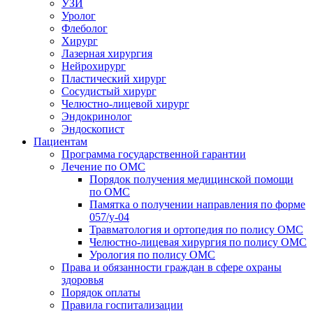
УЗИ
Уролог
Флеболог
Хирург
Лазерная хирургия
Нейрохирург
Пластический хирург
Сосудистый хирург
Челюстно-лицевой хирург
Эндокринолог
Эндоскопист
Пациентам
Программа государственной гарантии
Лечение по ОМС
Порядок получения медицинской помощи
по ОМС
Памятка о получении направления по форме
057/у-04
Травматология и ортопедия по полису ОМС
Челюстно-лицевая хирургия по полису ОМС
Урология по полису ОМС
Права и обязанности граждан в сфере охраны
здоровья
Порядок оплаты
Правила госпитализации