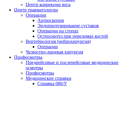
Центр коррекции веса
Центр травматологии
Операции
Артроскопия
Эндопротезирование суставов
Операции на стопах
Остеосинтез при переломах костей
Вертебрология (нейрохирургия)
Операции
Челюстно-лицевая хирургия
Профосмотры
Предрейсовые и послерейсовые медицинские
осмотры
Профосмотры
Медицинские справки
Справка 086/У