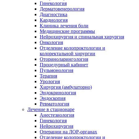
Гинекология
Дерматовенерология
Диагностика
Кардиология
Клиника лечения боли
Медицинские программы
Нейрохирургия и спинальная хирургия
Онкология
Отделение колопроктологии и
колоректальной хирургии
Оториноларингология
Процедурный кабинет
Пульмонология
Терапия
Урология
Хирургия (амбулаторно)
Эндокринология
Эндоскопия
Ревматология
Лечение в стационаре
Анестезиология
Гинекология
Нейрохирургия
Операции на ЛОР-органах
Отделение колопроктологии и