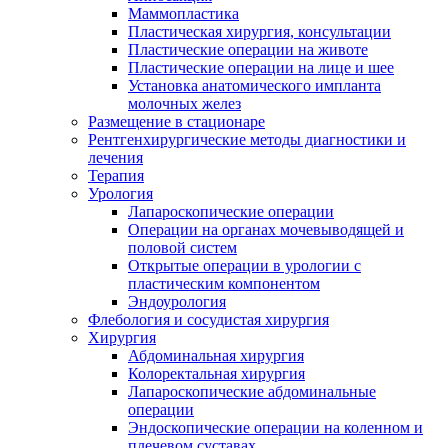
Маммопластика
Пластическая хирургия, консультации
Пластические операции на животе
Пластические операции на лице и шее
Установка анатомического импланта
молочных желез
Размещение в стационаре
Рентгенхирургические методы диагностики и
лечения
Терапия
Урология
Лапароскопические операции
Операции на органах мочевыводящей и
половой систем
Открытые операции в урологии с
пластическим компонентом
Эндоурология
Флебология и сосудистая хирургия
Хирургия
Абдоминальная хирургия
Колоректальная хирургия
Лапароскопические абдоминальные
операции
Эндоскопические операции на коленном и
плечевом суставах