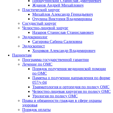
Прошутинский Станислав Дмитриевич
Жданов Андрей Михайлович
Пластический хирург
Михайлов Александр Геннадьевич
Очулина Виктория Владимировна
Сосудистый хирург
Челюстно-лицевой хирург
Назаров Станислав Станиславович
Эндокринолог
Сагирова Сабина Салиховна
Эндоскопист
Хохряков Александр Владимирович
Пациентам
Программа государственной гарантии
Лечение по ОМС
Порядок получения медицинской помощи
по ОМС
Памятка о получении направления по форме
057/у-04
Травматология и ортопедия по полису ОМС
Челюстно-лицевая хирургия по полису ОМС
Урология по полису ОМС
Права и обязанности граждан в сфере охраны
здоровья
Порядок оплаты