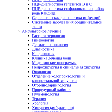
ПЦР-диагностика гепатитов B и C
ПЦР-диагностика стафиллокока и грибов
рода Кандида
Серологическая диагностика инфекций
Системные заболевания соединительной
ткани
Амбулаторное лечение
Гастроэнтерология
Гинекология
Дерматовенерология
Диагностика
Кардиология
Клиника лечения боли
Медицинские программы
Нейрохирургия и спинальная хирургия
Онкология
Отделение колопроктологии и
колоректальной хирургии
Оториноларингология
Процедурный кабинет
Пульмонология
Терапия
Урология
Хирургия (амбулаторно)