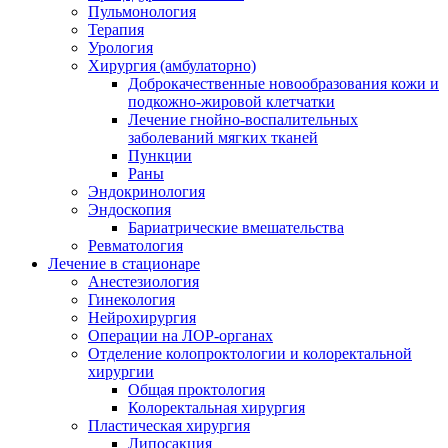
Пульмонология
Терапия
Урология
Хирургия (амбулаторно)
Доброкачественные новообразования кожи и
подкожно-жировой клетчатки
Лечение гнойно-воспалительных
заболеваний мягких тканей
Пункции
Раны
Эндокринология
Эндоскопия
Бариатрические вмешательства
Ревматология
Лечение в стационаре
Анестезиология
Гинекология
Нейрохирургия
Операции на ЛОР-органах
Отделение колопроктологии и колоректальной
хирургии
Общая проктология
Колоректальная хирургия
Пластическая хирургия
Липосакция