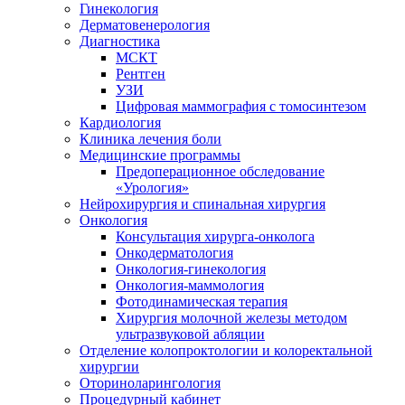
Гинекология
Дерматовенерология
Диагностика
МСКТ
Рентген
УЗИ
Цифровая маммография с томосинтезом
Кардиология
Клиника лечения боли
Медицинские программы
Предоперационное обследование
«Урология»
Нейрохирургия и спинальная хирургия
Онкология
Консультация хирурга-онколога
Онкодерматология
Онкология-гинекология
Онкология-маммология
Фотодинамическая терапия
Хирургия молочной железы методом
ультразвуковой абляции
Отделение колопроктологии и колоректальной
хирургии
Оториноларингология
Процедурный кабинет