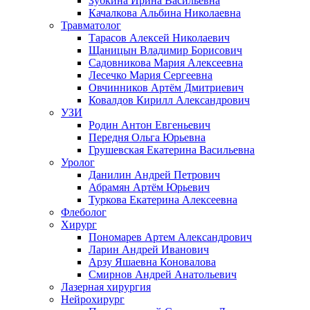
Зубкина Ирина Васильевна
Качалкова Альбина Николаевна
Травматолог
Тарасов Алексей Николаевич
Щаницын Владимир Борисович
Садовникова Мария Алексеевна
Лесечко Мария Сергеевна
Овчинников Артём Дмитриевич
Ковалдов Кирилл Александрович
УЗИ
Родин Антон Евгеньевич
Передня Ольга Юрьевна
Грушевская Екатерина Васильевна
Уролог
Данилин Андрей Петрович
Абрамян Артём Юрьевич
Туркова Екатерина Алексеевна
Флеболог
Хирург
Пономарев Артем Александрович
Ларин Андрей Иванович
Арзу Яшаевна Коновалова
Смирнов Андрей Анатольевич
Лазерная хирургия
Нейрохирург