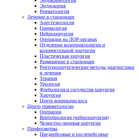
Эндокринология
Эндоскопия
Ревматология
Лечение в стационаре
Анестезиология
Гинекология
Нейрохирургия
Операции на ЛОР-органах
Отделение колопроктологии и
колоректальной хирургии
Пластическая хирургия
Размещение в стационаре
Рентгенхирургические методы диагностики
и лечения
Терапия
Урология
Флебология и сосудистая хирургия
Хирургия
Центр коррекции веса
Центр травматологии
Операции
Вертебрология (нейрохирургия)
Челюстно-лицевая хирургия
Профосмотры
Предрейсовые и послерейсовые