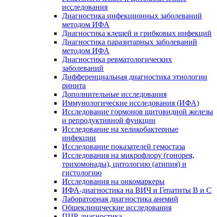
исследования
Диагностика инфекционных заболеваний
методом ИФА
Диагностика клещей и грибковых инфекций
Диагностика паразитарных заболеваний
методом ИФА
Диагностика ревматологических
заболеваний
Дифференциальная диагностика этиологии
ринита
Дополнительные исследования
Иммунологические исследования (ИФА)
Исследование гормонов щитовидной железы
и репродуктивной функции
Исследование на хеликобактерные
инфекции
Исследование показателей гемостаза
Исследования на микрофлору (гонорея,
трихомонады), цитологию (атипия) и
гистологию
Исследования на онкомаркеры
ИФА-диагностика на ВИЧ и Гепатиты B и C
Лабораторная диагностика анемий
Общеклинические исследования
ПЦР-диагностика