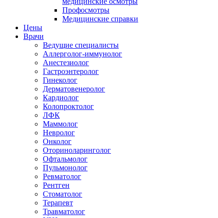
медицинские осмотры
Профосмотры
Медицинские справки
Цены
Врачи
Ведущие специалисты
Аллерголог-иммунолог
Анестезиолог
Гастроэнтеролог
Гинеколог
Дерматовенеролог
Кардиолог
Колопроктолог
ЛФК
Маммолог
Невролог
Онколог
Оториноларинголог
Офтальмолог
Пульмонолог
Ревматолог
Рентген
Стоматолог
Терапевт
Травматолог