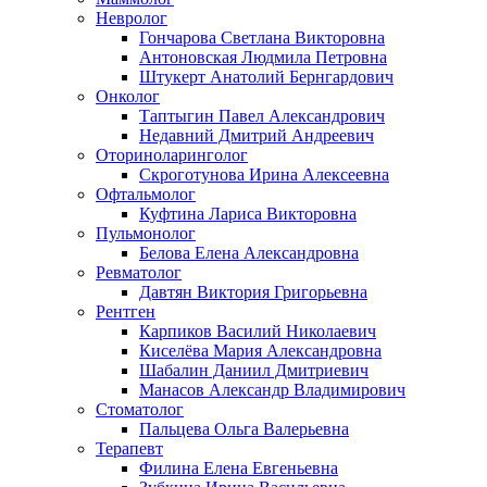
Невролог
Гончарова Светлана Викторовна
Антоновская Людмила Петровна
Штукерт Анатолий Бернгардович
Онколог
Таптыгин Павел Александрович
Недавний Дмитрий Андреевич
Оториноларинголог
Скроготунова Ирина Алексеевна
Офтальмолог
Куфтина Лариса Викторовна
Пульмонолог
Белова Елена Александровна
Ревматолог
Давтян Виктория Григорьевна
Рентген
Карпиков Василий Николаевич
Киселёва Мария Александровна
Шабалин Даниил Дмитриевич
Манасов Александр Владимирович
Стоматолог
Пальцева Ольга Валерьевна
Терапевт
Филина Елена Евгеньевна