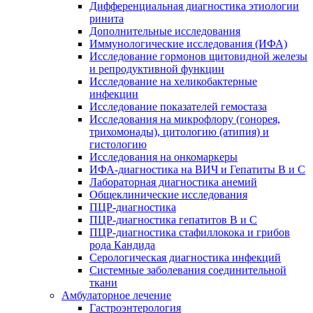
Дифференциальная диагностика этиологии
ринита
Дополнительные исследования
Иммунологические исследования (ИФА)
Исследование гормонов щитовидной железы
и репродуктивной функции
Исследование на хеликобактерные
инфекции
Исследование показателей гемостаза
Исследования на микрофлору (гонорея,
трихомонады), цитологию (атипия) и
гистологию
Исследования на онкомаркеры
ИФА-диагностика на ВИЧ и Гепатиты B и C
Лабораторная диагностика анемий
Общеклинические исследования
ПЦР-диагностика
ПЦР-диагностика гепатитов B и C
ПЦР-диагностика стафиллокока и грибов
рода Кандида
Серологическая диагностика инфекций
Системные заболевания соединительной
ткани
Амбулаторное лечение
Гастроэнтерология