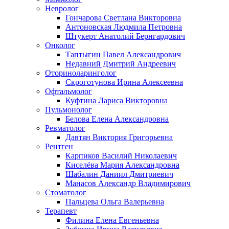
Невролог
Гончарова Светлана Викторовна
Антоновская Людмила Петровна
Штукерт Анатолий Бернгардович
Онколог
Таптыгин Павел Александрович
Недавний Дмитрий Андреевич
Оториноларинголог
Скроготунова Ирина Алексеевна
Офтальмолог
Куфтина Лариса Викторовна
Пульмонолог
Белова Елена Александровна
Ревматолог
Давтян Виктория Григорьевна
Рентген
Карпиков Василий Николаевич
Киселёва Мария Александровна
Шабалин Даниил Дмитриевич
Манасов Александр Владимирович
Стоматолог
Пальцева Ольга Валерьевна
Терапевт
Филина Елена Евгеньевна