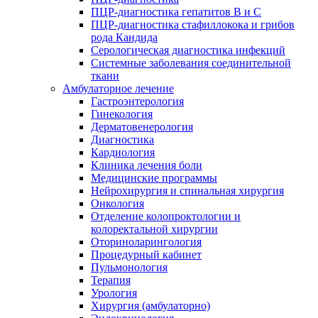
ПЦР-диагностика гепатитов B и C
ПЦР-диагностика стафиллокока и грибов
рода Кандида
Серологическая диагностика инфекций
Системные заболевания соединительной
ткани
Амбулаторное лечение
Гастроэнтерология
Гинекология
Дерматовенерология
Диагностика
Кардиология
Клиника лечения боли
Медицинские программы
Нейрохирургия и спинальная хирургия
Онкология
Отделение колопроктологии и
колоректальной хирургии
Оториноларингология
Процедурный кабинет
Пульмонология
Терапия
Урология
Хирургия (амбулаторно)