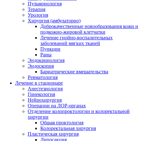
Пульмонология
Терапия
Урология
Хирургия (амбулаторно)
Доброкачественные новообразования кожи и
подкожно-жировой клетчатки
Лечение гнойно-воспалительных
заболеваний мягких тканей
Пункции
Раны
Эндокринология
Эндоскопия
Бариатрические вмешательства
Ревматология
Лечение в стационаре
Анестезиология
Гинекология
Нейрохирургия
Операции на ЛОР-органах
Отделение колопроктологии и колоректальной
хирургии
Общая проктология
Колоректальная хирургия
Пластическая хирургия
Липосакция