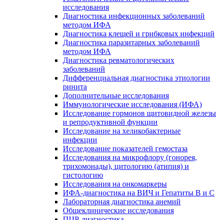
исследования
Диагностика инфекционных заболеваний
методом ИФА
Диагностика клещей и грибковых инфекций
Диагностика паразитарных заболеваний
методом ИФА
Диагностика ревматологических
заболеваний
Дифференциальная диагностика этиологии
ринита
Дополнительные исследования
Иммунологические исследования (ИФА)
Исследование гормонов щитовидной железы
и репродуктивной функции
Исследование на хеликобактерные
инфекции
Исследование показателей гемостаза
Исследования на микрофлору (гонорея,
трихомонады), цитологию (атипия) и
гистологию
Исследования на онкомаркеры
ИФА-диагностика на ВИЧ и Гепатиты B и C
Лабораторная диагностика анемий
Общеклинические исследования
ПЦР-диагностика