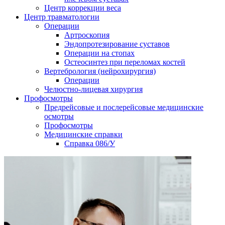
Центр коррекции веса
Центр травматологии
Операции
Артроскопия
Эндопротезирование суставов
Операции на стопах
Остеосинтез при переломах костей
Вертебрология (нейрохирургия)
Операции
Челюстно-лицевая хирургия
Профосмотры
Предрейсовые и послерейсовые медицинские
осмотры
Профосмотры
Медицинские справки
Справка 086/У