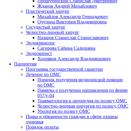
Прошутинский Станислав Дмитриевич
Жданов Андрей Михайлович
Пластический хирург
Михайлов Александр Геннадьевич
Очулина Виктория Владимировна
Сосудистый хирург
Челюстно-лицевой хирург
Назаров Станислав Станиславович
Эндокринолог
Сагирова Сабина Салиховна
Эндоскопист
Хохряков Александр Владимирович
Пациентам
Программа государственной гарантии
Лечение по ОМС
Порядок получения медицинской помощи
по ОМС
Памятка о получении направления по форме
057/у-04
Травматология и ортопедия по полису ОМС
Челюстно-лицевая хирургия по полису ОМС
Урология по полису ОМС
Права и обязанности граждан в сфере охраны
здоровья
Порядок оплаты