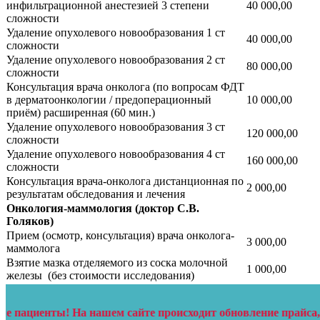
инфильтрационной анестезией 3 степени
40 000,00
сложности
Удаление опухолевого новообразования 1 ст
40 000,00
сложности
Удаление опухолевого новообразования 2 ст
80 000,00
сложности
Консультация врача онколога (по вопросам ФДТ
в дерматоонкологии / предоперационный
10 000,00
приём) расширенная (60 мин.)
Удаление опухолевого новообразования 3 ст
120 000,00
сложности
Удаление опухолевого новообразования 4 ст
160 000,00
сложности
Консультация врача-онколога дистанционная по
2 000,00
результатам обследования и лечения
Онкология-маммология (доктор С.В.
Голяков)
Прием (осмотр, консультация) врача онколога-
3 000,00
маммолога
Взятие мазка отделяемого из соска молочной
1 000,00
железы (без стоимости исследования)
Соскоб с поверхности новообразования для
2 000,00
цитологического исследования
! На нашем сайте происходит обновление прайса, актуальные 
Экспертное УЗИ молочных желез с