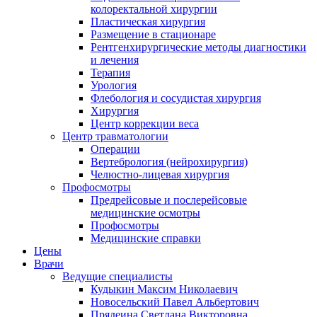
колоректальной хирургии
Пластическая хирургия
Размещение в стационаре
Рентгенхирургические методы диагностики
и лечения
Терапия
Урология
Флебология и сосудистая хирургия
Хирургия
Центр коррекции веса
Центр травматологии
Операции
Вертебрология (нейрохирургия)
Челюстно-лицевая хирургия
Профосмотры
Предрейсовые и послерейсовые
медицинские осмотры
Профосмотры
Медицинские справки
Цены
Врачи
Ведущие специалисты
Кудыкин Максим Николаевич
Новосельский Павел Альбертович
Прядеина Светлана Викторовна