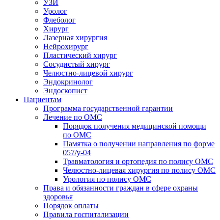
УЗИ
Уролог
Флеболог
Хирург
Лазерная хирургия
Нейрохирург
Пластический хирург
Сосудистый хирург
Челюстно-лицевой хирург
Эндокринолог
Эндоскопист
Пациентам
Программа государственной гарантии
Лечение по ОМС
Порядок получения медицинской помощи
по ОМС
Памятка о получении направления по форме
057/у-04
Травматология и ортопедия по полису ОМС
Челюстно-лицевая хирургия по полису ОМС
Урология по полису ОМС
Права и обязанности граждан в сфере охраны
здоровья
Порядок оплаты
Правила госпитализации