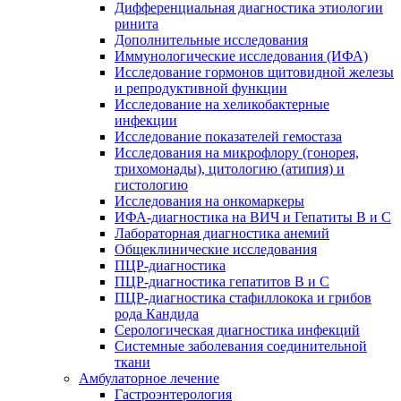
Дифференциальная диагностика этиологии
ринита
Дополнительные исследования
Иммунологические исследования (ИФА)
Исследование гормонов щитовидной железы
и репродуктивной функции
Исследование на хеликобактерные
инфекции
Исследование показателей гемостаза
Исследования на микрофлору (гонорея,
трихомонады), цитологию (атипия) и
гистологию
Исследования на онкомаркеры
ИФА-диагностика на ВИЧ и Гепатиты B и C
Лабораторная диагностика анемий
Общеклинические исследования
ПЦР-диагностика
ПЦР-диагностика гепатитов B и C
ПЦР-диагностика стафиллокока и грибов
рода Кандида
Серологическая диагностика инфекций
Системные заболевания соединительной
ткани
Амбулаторное лечение
Гастроэнтерология