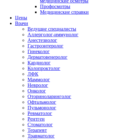
медицинские осмотры
Профосмотры
Медицинские справки
Цены
Врачи
Ведущие специалисты
Аллерголог-иммунолог
Анестезиолог
Гастроэнтеролог
Гинеколог
Дерматовенеролог
Кардиолог
Колопроктолог
ЛФК
Маммолог
Невролог
Онколог
Оториноларинголог
Офтальмолог
Пульмонолог
Ревматолог
Рентген
Стоматолог
Терапевт
Травматолог