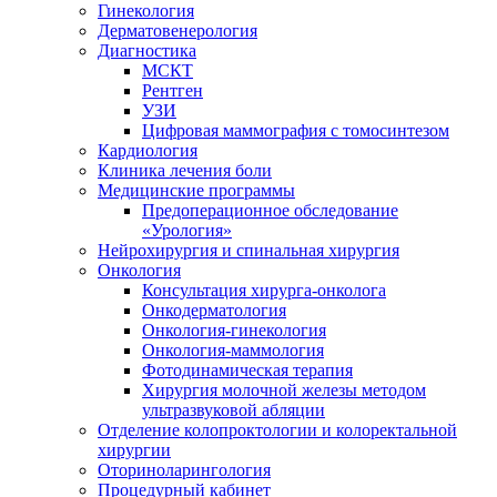
Гинекология
Дерматовенерология
Диагностика
МСКТ
Рентген
УЗИ
Цифровая маммография с томосинтезом
Кардиология
Клиника лечения боли
Медицинские программы
Предоперационное обследование
«Урология»
Нейрохирургия и спинальная хирургия
Онкология
Консультация хирурга-онколога
Онкодерматология
Онкология-гинекология
Онкология-маммология
Фотодинамическая терапия
Хирургия молочной железы методом
ультразвуковой абляции
Отделение колопроктологии и колоректальной
хирургии
Оториноларингология
Процедурный кабинет