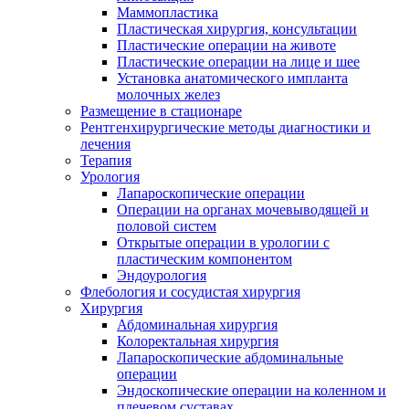
Маммопластика
Пластическая хирургия, консультации
Пластические операции на животе
Пластические операции на лице и шее
Установка анатомического импланта
молочных желез
Размещение в стационаре
Рентгенхирургические методы диагностики и
лечения
Терапия
Урология
Лапароскопические операции
Операции на органах мочевыводящей и
половой систем
Открытые операции в урологии с
пластическим компонентом
Эндоурология
Флебология и сосудистая хирургия
Хирургия
Абдоминальная хирургия
Колоректальная хирургия
Лапароскопические абдоминальные
операции
Эндоскопические операции на коленном и
плечевом суставах