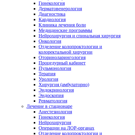
Гинекология
Дерматовенерология
Диагностика
Кардиология
Клиника лечения боли
Медицинские программы
Нейрохирургия и спинальная хирургия
Онкология
Отделение колопроктологии и
колоректальной хирургии
Оториноларингология
Процедурный кабинет
Пульмонология
Терапия
Урология
Хирургия (амбулаторно)
Эндокринология
Эндоскопия
Ревматология
Лечение в стационаре
Анестезиология
Гинекология
Нейрохирургия
Операции на ЛОР-органах
Отделение колопроктологии и