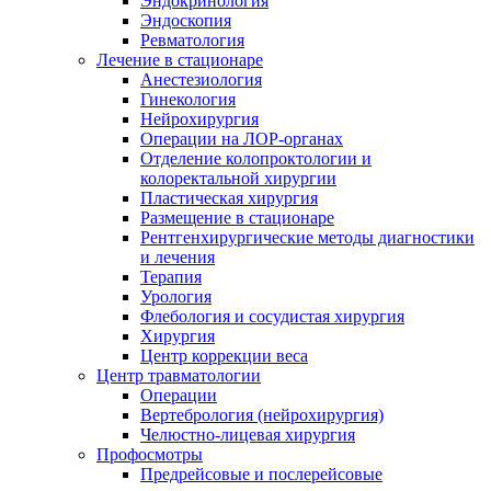
Эндокринология
Эндоскопия
Ревматология
Лечение в стационаре
Анестезиология
Гинекология
Нейрохирургия
Операции на ЛОР-органах
Отделение колопроктологии и
колоректальной хирургии
Пластическая хирургия
Размещение в стационаре
Рентгенхирургические методы диагностики
и лечения
Терапия
Урология
Флебология и сосудистая хирургия
Хирургия
Центр коррекции веса
Центр травматологии
Операции
Вертебрология (нейрохирургия)
Челюстно-лицевая хирургия
Профосмотры
Предрейсовые и послерейсовые