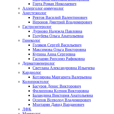
Горта Роман Николаевич
Аллерголог-иммунолог
Анестезиолог
Ревтов Василий Валентинович
Неронов Дмитрий Владимирович
Гастроэнтеролог
Дурново Надежда Павловна
Голубева Ольга Анатольевна
Гинеколог
Голяков Сергей Васильевич
Максимова Ольга Викторовна
Купина Анна Сергеевна
Гаспарян Рипсимэ Рафиковна
Дерматовенеролог
Светлана Александровна Ильичева
Кардиолог
Котлярова Маргарита Валерьевна
Колопроктолог
Басуров Денис Викторович
Филиппова Ксения Викторовна
Баландина Виктория Анатольевна
Осипов Всеволод Владимирович
Мхитарян Давид Варданович
ЛФК
Маммолог