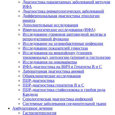
Диагностика паразитарных заболеваний методом
ИФА
Диагностика ревматологических заболеваний
Дифференциальная диагностика этиологии
ринита
Дополнительные исследования
Иммунологические исследования (ИФА)
Исследование гормонов щитовидной железы и
репродуктивной функции
Исследование на хеликобактерные инфекции
Исследование показателей гемостаза
Исследования на микрофлору (гонорея,
трихомонады), цитологию (атипия) и гистологию
Исследования на онкомаркеры
ИФА-диагностика на ВИЧ и Гепатиты B и C
Лабораторная диагностика анемий
Общеклинические исследования
ПЦР-диагностика
ПЦР-диагностика гепатитов B и C
ПЦР-диагностика стафиллокока и грибов рода
Кандида
Серологическая диагностика инфекций
Системные заболевания соединительной ткани
Амбулаторное лечение
Гастроэнтерология