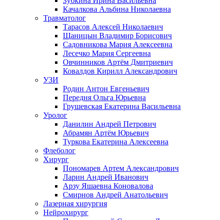
Зубкина Ирина Васильевна
Качалкова Альбина Николаевна
Травматолог
Тарасов Алексей Николаевич
Щаницын Владимир Борисович
Садовникова Мария Алексеевна
Лесечко Мария Сергеевна
Овчинников Артём Дмитриевич
Ковалдов Кирилл Александрович
УЗИ
Родин Антон Евгеньевич
Передня Ольга Юрьевна
Грушевская Екатерина Васильевна
Уролог
Данилин Андрей Петрович
Абрамян Артём Юрьевич
Туркова Екатерина Алексеевна
Флеболог
Хирург
Пономарев Артем Александрович
Ларин Андрей Иванович
Арзу Яшаевна Коновалова
Смирнов Андрей Анатольевич
Лазерная хирургия
Нейрохирург