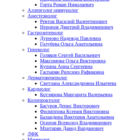
Горта Роман Николаевич
Аллерголог-иммунолог
Анестезиолог
Ревтов Василий Валентинович
Неронов Дмитрий Владимирович
Гастроэнтеролог
Дурново Надежда Павловна
Голубева Ольга Анатольевна
Гинеколог
Голяков Сергей Васильевич
Максимова Ольга Викторовна
Купина Анна Сергеевна
Гаспарян Рипсимэ Рафиковна
Дерматовенеролог
Светлана Александровна Ильичева
Кардиолог
Котлярова Маргарита Валерьевна
Колопроктолог
Басуров Денис Викторович
Филиппова Ксения Викторовна
Баландина Виктория Анатольевна
Осипов Всеволод Владимирович
Мхитарян Давид Варданович
ЛФК
Маммолог