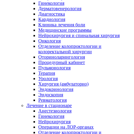
Гинекология
Дерматовенерология
Диагностика
Кардиология
Клиника лечения боли
Медицинские программы
Нейрохирургия и спинальная хирургия
Онкология
Отделение колопроктологии и
колоректальной хирургии
Оториноларингология
Процедурный кабинет
Пульмонология
Терапия
Урология
Хирургия (амбулаторно)
Эндокринология
Эндоскопия
Ревматология
Лечение в стационаре
Анестезиология
Гинекология
Нейрохирургия
Операции на ЛОР-органах
Отделение колопроктологии и