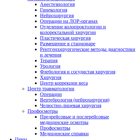
Анестезиология
Гинекология
Нейрохирургия
Операции на ЛОР-органах
Отделение колопроктологии и
колоректальной хирургии
Пластическая хирургия
Размещение в стационаре
Рентгенхирургические методы диагностики
и лечения
Терапия
Урология
Флебология и сосудистая хирургия
Хирургия
Центр коррекции веса
Центр травматологии
Операции
Вертебрология (нейрохирургия)
Челюстно-лицевая хирургия
Профосмотры
Предрейсовые и послерейсовые
медицинские осмотры
Профосмотры
Медицинские справки
Цены