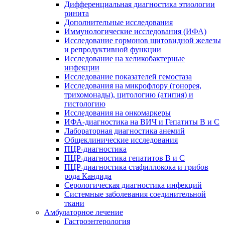
Дифференциальная диагностика этиологии
ринита
Дополнительные исследования
Иммунологические исследования (ИФА)
Исследование гормонов щитовидной железы
и репродуктивной функции
Исследование на хеликобактерные
инфекции
Исследование показателей гемостаза
Исследования на микрофлору (гонорея,
трихомонады), цитологию (атипия) и
гистологию
Исследования на онкомаркеры
ИФА-диагностика на ВИЧ и Гепатиты B и C
Лабораторная диагностика анемий
Общеклинические исследования
ПЦР-диагностика
ПЦР-диагностика гепатитов B и C
ПЦР-диагностика стафиллокока и грибов
рода Кандида
Серологическая диагностика инфекций
Системные заболевания соединительной
ткани
Амбулаторное лечение
Гастроэнтерология