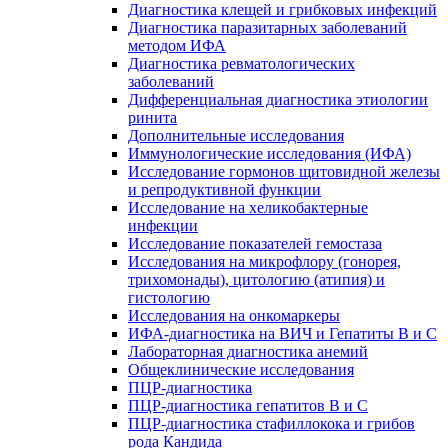
Диагностика клещей и грибковых инфекций
Диагностика паразитарных заболеваний
методом ИФА
Диагностика ревматологических
заболеваний
Дифференциальная диагностика этиологии
ринита
Дополнительные исследования
Иммунологические исследования (ИФА)
Исследование гормонов щитовидной железы
и репродуктивной функции
Исследование на хеликобактерные
инфекции
Исследование показателей гемостаза
Исследования на микрофлору (гонорея,
трихомонады), цитологию (атипия) и
гистологию
Исследования на онкомаркеры
ИФА-диагностика на ВИЧ и Гепатиты B и C
Лабораторная диагностика анемий
Общеклинические исследования
ПЦР-диагностика
ПЦР-диагностика гепатитов B и C
ПЦР-диагностика стафиллокока и грибов
рода Кандида