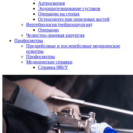
Артроскопия
Эндопротезирование суставов
Операции на стопах
Остеосинтез при переломах костей
Вертебрология (нейрохирургия)
Операции
Челюстно-лицевая хирургия
Профосмотры
Предрейсовые и послерейсовые медицинские
осмотры
Профосмотры
Медицинские справки
Справка 086/У