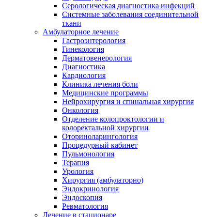
Серологическая диагностика инфекций
Системные заболевания соединительной
ткани
Амбулаторное лечение
Гастроэнтерология
Гинекология
Дерматовенерология
Диагностика
Кардиология
Клиника лечения боли
Медицинские программы
Нейрохирургия и спинальная хирургия
Онкология
Отделение колопроктологии и
колоректальной хирургии
Оториноларингология
Процедурный кабинет
Пульмонология
Терапия
Урология
Хирургия (амбулаторно)
Эндокринология
Эндоскопия
Ревматология
Лечение в стационаре