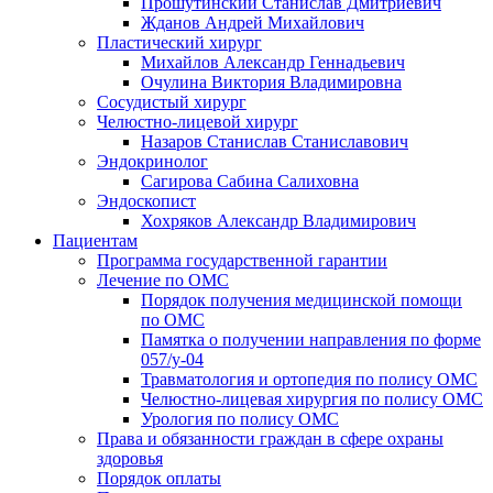
Прошутинский Станислав Дмитриевич
Жданов Андрей Михайлович
Пластический хирург
Михайлов Александр Геннадьевич
Очулина Виктория Владимировна
Сосудистый хирург
Челюстно-лицевой хирург
Назаров Станислав Станиславович
Эндокринолог
Сагирова Сабина Салиховна
Эндоскопист
Хохряков Александр Владимирович
Пациентам
Программа государственной гарантии
Лечение по ОМС
Порядок получения медицинской помощи
по ОМС
Памятка о получении направления по форме
057/у-04
Травматология и ортопедия по полису ОМС
Челюстно-лицевая хирургия по полису ОМС
Урология по полису ОМС
Права и обязанности граждан в сфере охраны
здоровья
Порядок оплаты