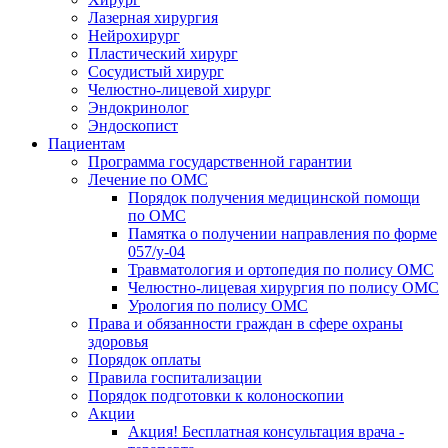
Лазерная хирургия
Нейрохирург
Пластический хирург
Сосудистый хирург
Челюстно-лицевой хирург
Эндокринолог
Эндоскопист
Пациентам
Программа государственной гарантии
Лечение по ОМС
Порядок получения медицинской помощи
по ОМС
Памятка о получении направления по форме
057/у-04
Травматология и ортопедия по полису ОМС
Челюстно-лицевая хирургия по полису ОМС
Урология по полису ОМС
Права и обязанности граждан в сфере охраны
здоровья
Порядок оплаты
Правила госпитализации
Порядок подготовки к колоноскопии
Акции
Акция! Бесплатная консультация врача -