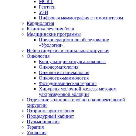
МСКТ
Рентген
УЗИ
Цифровая маммография с томосинтезом
Кардиология
Клиника лечения боли
Медицинские программы
Предоперационное обследование
«Урология»
Нейрохирургия и спинальная хирургия
Онкология
Консультация хирурга-онколога
Онкодерматология
Онкология-гинекология
Онкология-маммология
Фотодинамическая терапия
Хирургия молочной железы методом
ультразвуковой абляции
Отделение колопроктологии и колоректальной
хирургии
Оториноларингология
Процедурный кабинет
Пульмонология
Терапия
Урология