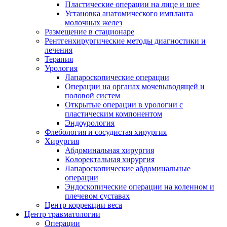
Пластические операции на лице и шее
Установка анатомического импланта
молочных желез
Размещение в стационаре
Рентгенхирургические методы диагностики и
лечения
Терапия
Урология
Лапароскопические операции
Операции на органах мочевыводящей и
половой систем
Открытые операции в урологии с
пластическим компонентом
Эндоурология
Флебология и сосудистая хирургия
Хирургия
Абдоминальная хирургия
Колоректальная хирургия
Лапароскопические абдоминальные
операции
Эндоскопические операции на коленном и
плечевом суставах
Центр коррекции веса
Центр травматологии
Операции