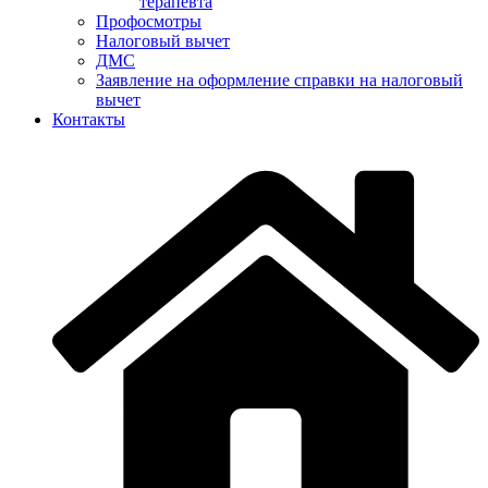
терапевта
Профосмотры
Налоговый вычет
ДМС
Заявление на оформление справки на налоговый
вычет
Контакты