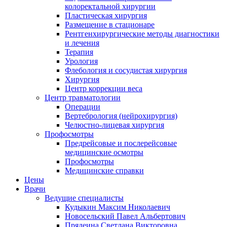
колоректальной хирургии
Пластическая хирургия
Размещение в стационаре
Рентгенхирургические методы диагностики
и лечения
Терапия
Урология
Флебология и сосудистая хирургия
Хирургия
Центр коррекции веса
Центр травматологии
Операции
Вертебрология (нейрохирургия)
Челюстно-лицевая хирургия
Профосмотры
Предрейсовые и послерейсовые
медицинские осмотры
Профосмотры
Медицинские справки
Цены
Врачи
Ведущие специалисты
Кудыкин Максим Николаевич
Новосельский Павел Альбертович
Прядеина Светлана Викторовна