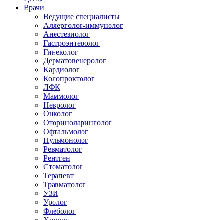
Врачи
Ведущие специалисты
Аллерголог-иммунолог
Анестезиолог
Гастроэнтеролог
Гинеколог
Дерматовенеролог
Кардиолог
Колопроктолог
ЛФК
Маммолог
Невролог
Онколог
Оториноларинголог
Офтальмолог
Пульмонолог
Ревматолог
Рентген
Стоматолог
Терапевт
Травматолог
УЗИ
Уролог
Флеболог
Хирург