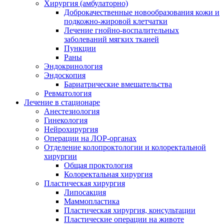
Хирургия (амбулаторно)
Доброкачественные новообразования кожи и
подкожно-жировой клетчатки
Лечение гнойно-воспалительных
заболеваний мягких тканей
Пункции
Раны
Эндокринология
Эндоскопия
Бариатрические вмешательства
Ревматология
Лечение в стационаре
Анестезиология
Гинекология
Нейрохирургия
Операции на ЛОР-органах
Отделение колопроктологии и колоректальной
хирургии
Общая проктология
Колоректальная хирургия
Пластическая хирургия
Липосакция
Маммопластика
Пластическая хирургия, консультации
Пластические операции на животе