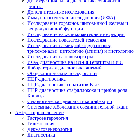
Дифференциальная диагностика этиологии
ринита
Дополнительные исследования
Иммунологические исследования (ИФА)
Исследование гормонов щитовидной железы и
репродуктивной функции
Исследование на хеликобактерные инфекции
Исследование показателей гемостаза
Исследования на микрофлору (гонорея,
трихомонады), цитологию (атипия) и гистологию
Исследования на онкомаркеры
ИФА-диагностика на ВИЧ и Гепатиты B и C
Лабораторная диагностика анемий
Общеклинические исследования
ПЦР-диагностика
ПЦР-диагностика гепатитов B и C
ПЦР-диагностика стафиллокока и грибов рода
Кандида
Серологическая диагностика инфекций
Системные заболевания соединительной ткани
Амбулаторное лечение
Гастроэнтерология
Гинекология
Дерматовенерология
Диагностика