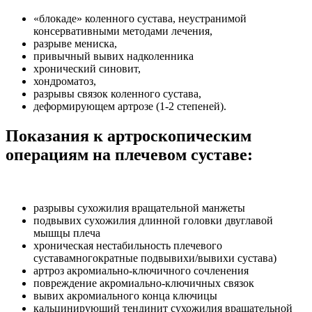
«блокаде» коленного сустава, неустранимой
консервативными методами лечения,
разрыве мениска,
привычный вывих надколенника
хронический синовит,
хондроматоз,
разрывы связок коленного сустава,
деформирующем артрозе (1-2 степеней).
Показания к артроскопическим
операциям на плечевом суставе:
разрывы сухожилия вращательной манжеты
подвывих сухожилия длинной головки двуглавой
мышцы плеча
хроническая нестабильность плечевого
суставамногократные подвывихи/вывихи сустава)
артроз акромиально-ключичного сочленения
повреждение акромиально-ключичных связок
вывих акромиального конца ключицы
кальцинирующий тендинит сухожилия вращательной