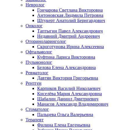
Невролог
Гончарова Светлана Викторовна
Антоновская Людмила Петровна
Штукерт Анатолий Бернгардович
Онколог
Таптыгин Павел Александрович
Недавний Дмитрий Андреевич
Оториноларинголог
Скроготунова Ирина Алексеевна
Офтальмолог
Куфтина Лариса Викторовна
Пульмонолог
Белова Елена Александровна
Ревматолог
Давтян Виктория Григорьевна
Рентген
Карпиков Василий Николаевич
Киселёва Мария Александровна
Шабалин Даниил Дмитриевич
Манасов Александр Владимирович
Стоматолог
Пальцева Ольга Валерьевна
Терапевт
Филина Елена Евгеньевна