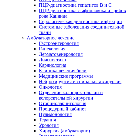
ПЦР-диагностика гепатитов B и C
ПЦР-диагностика стафиллокока и грибов
рода Кандида
Серологическая диагностика инфекций
Системные заболевания соединительной
ткани
Амбулаторное лечение
Гастроэнтерология
Гинекология
Дерматовенерология
Диагностика
Кардиология
Клиника лечения боли
Медицинские программы
Нейрохирургия и спинальная хирургия
Онкология
Отделение колопроктологии и
колоректальной хирургии
Оториноларингология
Процедурный кабинет
Пульмонология
Терапия
Урология
Хирургия (амбулаторно)