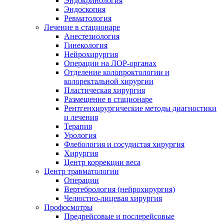
Эндокринология
Эндоскопия
Ревматология
Лечение в стационаре
Анестезиология
Гинекология
Нейрохирургия
Операции на ЛОР-органах
Отделение колопроктологии и
колоректальной хирургии
Пластическая хирургия
Размещение в стационаре
Рентгенхирургические методы диагностики
и лечения
Терапия
Урология
Флебология и сосудистая хирургия
Хирургия
Центр коррекции веса
Центр травматологии
Операции
Вертебрология (нейрохирургия)
Челюстно-лицевая хирургия
Профосмотры
Предрейсовые и послерейсовые