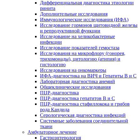
Дифференциальная диагностика этиологии
ринита
Дополнительные исследования
Иммунологические исследования (ИФА)
Исследование гормонов щитовидной железы
и репродуктивной функции
Исследование на хеликобактерные
инфекции
Исследование показателей гемостаза
Исследования на микрофлору (гонорея,
трихомонады), цитологию (атипия) и
гистологию
Исследования на онкомаркеры
ИФА-диагностика на ВИЧ и Гепатиты B и C
Лабораторная диагностика анемий
Общеклинические исследования
ПЦР-диагностика
ПЦР-диагностика гепатитов B и C
ПЦР-диагностика стафиллокока и грибов
рода Кандида
Серологическая диагностика инфекций
Системные заболевания соединительной
ткани
Амбулаторное лечение
Гастроэнтерология