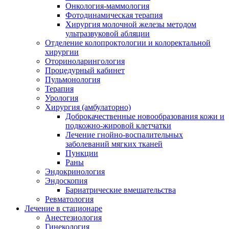
Онкология-маммология
Фотодинамическая терапия
Хирургия молочной железы методом
ультразвуковой абляции
Отделение колопроктологии и колоректальной
хирургии
Оториноларингология
Процедурный кабинет
Пульмонология
Терапия
Урология
Хирургия (амбулаторно)
Доброкачественные новообразования кожи и
подкожно-жировой клетчатки
Лечение гнойно-воспалительных
заболеваний мягких тканей
Пункции
Раны
Эндокринология
Эндоскопия
Бариатрические вмешательства
Ревматология
Лечение в стационаре
Анестезиология
Гинекология