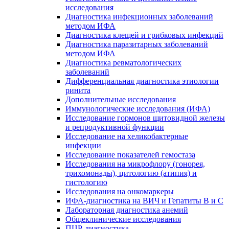
исследования
Диагностика инфекционных заболеваний
методом ИФА
Диагностика клещей и грибковых инфекций
Диагностика паразитарных заболеваний
методом ИФА
Диагностика ревматологических
заболеваний
Дифференциальная диагностика этиологии
ринита
Дополнительные исследования
Иммунологические исследования (ИФА)
Исследование гормонов щитовидной железы
и репродуктивной функции
Исследование на хеликобактерные
инфекции
Исследование показателей гемостаза
Исследования на микрофлору (гонорея,
трихомонады), цитологию (атипия) и
гистологию
Исследования на онкомаркеры
ИФА-диагностика на ВИЧ и Гепатиты B и C
Лабораторная диагностика анемий
Общеклинические исследования
ПЦР-диагностика