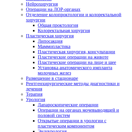
Нейрохирургия
Операции на ЛОР-органах
Отделение колопроктологии и колоректальной
хирургии
Общая проктология
Колоректальная хирургия
Пластическая хирургия
Липосакция
Маммопластика
Пластическая хирургия, консультации
Пластические операции на животе
Пластические операции на лице и шее
Установка анатомического импланта
молочных желез
Размещение в стационаре
Рентгенхирургические методы диагностики и
лечения
Терапия
Урология
Лапароскопические операции
Операции на органах мочевыводящей и
половой систем
Открытые операции в урологии с
пластическим компонентом
Эндоурология