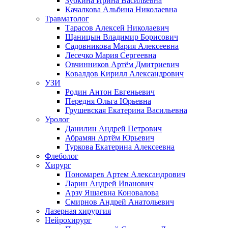
Зубкина Ирина Васильевна
Качалкова Альбина Николаевна
Травматолог
Тарасов Алексей Николаевич
Щаницын Владимир Борисович
Садовникова Мария Алексеевна
Лесечко Мария Сергеевна
Овчинников Артём Дмитриевич
Ковалдов Кирилл Александрович
УЗИ
Родин Антон Евгеньевич
Передня Ольга Юрьевна
Грушевская Екатерина Васильевна
Уролог
Данилин Андрей Петрович
Абрамян Артём Юрьевич
Туркова Екатерина Алексеевна
Флеболог
Хирург
Пономарев Артем Александрович
Ларин Андрей Иванович
Арзу Яшаевна Коновалова
Смирнов Андрей Анатольевич
Лазерная хирургия
Нейрохирург