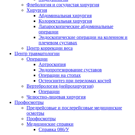
Флебология и сосудистая хирургия
Хирургия
Абдоминальная хирургия
Колоректальная хирургия
Лапароскопические абдоминальные
операции
Эндоскопические операции на коленном и
плечевом суставах
Центр коррекции веса
Центр травматологии
Операции
Артроскопия
Эндопротезирование суставов
Операции на стопах
Остеосинтез при переломах костей
Вертебрология (нейрохирургия)
Операции
Челюстно-лицевая хирургия
Профосмотры
Предрейсовые и послерейсовые медицинские
осмотры
Профосмотры
Медицинские справки
Справка 086/У