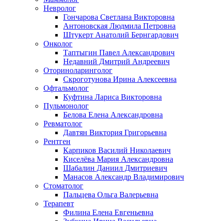
Невролог
Гончарова Светлана Викторовна
Антоновская Людмила Петровна
Штукерт Анатолий Бернгардович
Онколог
Таптыгин Павел Александрович
Недавний Дмитрий Андреевич
Оториноларинголог
Скроготунова Ирина Алексеевна
Офтальмолог
Куфтина Лариса Викторовна
Пульмонолог
Белова Елена Александровна
Ревматолог
Давтян Виктория Григорьевна
Рентген
Карпиков Василий Николаевич
Киселёва Мария Александровна
Шабалин Даниил Дмитриевич
Манасов Александр Владимирович
Стоматолог
Пальцева Ольга Валерьевна
Терапевт
Филина Елена Евгеньевна