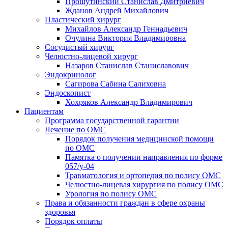
Прошутинский Станислав Дмитриевич
Жданов Андрей Михайлович
Пластический хирург
Михайлов Александр Геннадьевич
Очулина Виктория Владимировна
Сосудистый хирург
Челюстно-лицевой хирург
Назаров Станислав Станиславович
Эндокринолог
Сагирова Сабина Салиховна
Эндоскопист
Хохряков Александр Владимирович
Пациентам
Программа государственной гарантии
Лечение по ОМС
Порядок получения медицинской помощи
по ОМС
Памятка о получении направления по форме
057/у-04
Травматология и ортопедия по полису ОМС
Челюстно-лицевая хирургия по полису ОМС
Урология по полису ОМС
Права и обязанности граждан в сфере охраны
здоровья
Порядок оплаты