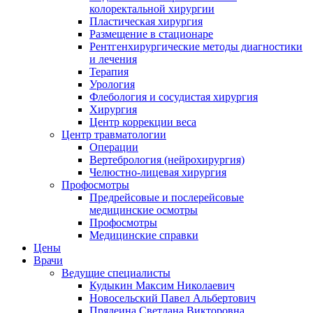
колоректальной хирургии
Пластическая хирургия
Размещение в стационаре
Рентгенхирургические методы диагностики
и лечения
Терапия
Урология
Флебология и сосудистая хирургия
Хирургия
Центр коррекции веса
Центр травматологии
Операции
Вертебрология (нейрохирургия)
Челюстно-лицевая хирургия
Профосмотры
Предрейсовые и послерейсовые
медицинские осмотры
Профосмотры
Медицинские справки
Цены
Врачи
Ведущие специалисты
Кудыкин Максим Николаевич
Новосельский Павел Альбертович
Прядеина Светлана Викторовна