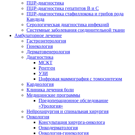
ПЦР-диагностика
ПЦР-диагностика гепатитов B и C
ПЦР-диагностика стафиллокока и грибов рода
Кандида
Серологическая диагностика инфекций
Системные заболевания соединительной ткани
Амбулаторное лечение
Гастроэнтерология
Гинекология
Дерматовенерология
Диагностика
МСКТ
Рентген
УЗИ
Цифровая маммография с томосинтезом
Кардиология
Клиника лечения боли
Медицинские программы
Предоперационное обследование
«Урология»
Нейрохирургия и спинальная хирургия
Онкология
Консультация хирурга-онколога
Онкодерматология
Онкология-гинекология