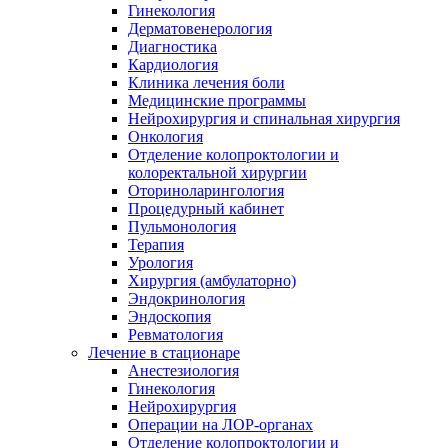
Гинекология
Дерматовенерология
Диагностика
Кардиология
Клиника лечения боли
Медицинские программы
Нейрохирургия и спинальная хирургия
Онкология
Отделение колопроктологии и
колоректальной хирургии
Оториноларингология
Процедурный кабинет
Пульмонология
Терапия
Урология
Хирургия (амбулаторно)
Эндокринология
Эндоскопия
Ревматология
Лечение в стационаре
Анестезиология
Гинекология
Нейрохирургия
Операции на ЛОР-органах
Отделение колопроктологии и