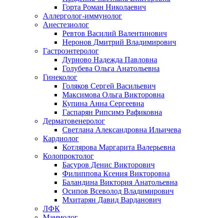
Горта Роман Николаевич
Аллерголог-иммунолог
Анестезиолог
Ревтов Василий Валентинович
Неронов Дмитрий Владимирович
Гастроэнтеролог
Дурново Надежда Павловна
Голубева Ольга Анатольевна
Гинеколог
Голяков Сергей Васильевич
Максимова Ольга Викторовна
Купина Анна Сергеевна
Гаспарян Рипсимэ Рафиковна
Дерматовенеролог
Светлана Александровна Ильичева
Кардиолог
Котлярова Маргарита Валерьевна
Колопроктолог
Басуров Денис Викторович
Филиппова Ксения Викторовна
Баландина Виктория Анатольевна
Осипов Всеволод Владимирович
Мхитарян Давид Варданович
ЛФК
Маммолог