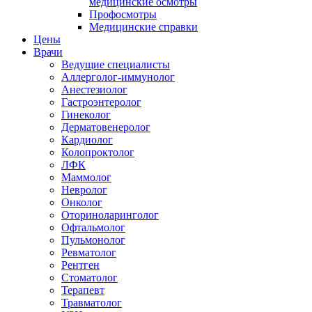
медицинские осмотры
Профосмотры
Медицинские справки
Цены
Врачи
Ведущие специалисты
Аллерголог-иммунолог
Анестезиолог
Гастроэнтеролог
Гинеколог
Дерматовенеролог
Кардиолог
Колопроктолог
ЛФК
Маммолог
Невролог
Онколог
Оториноларинголог
Офтальмолог
Пульмонолог
Ревматолог
Рентген
Стоматолог
Терапевт
Травматолог