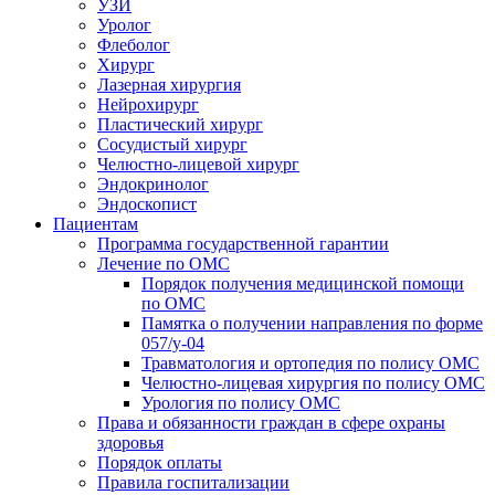
УЗИ
Уролог
Флеболог
Хирург
Лазерная хирургия
Нейрохирург
Пластический хирург
Сосудистый хирург
Челюстно-лицевой хирург
Эндокринолог
Эндоскопист
Пациентам
Программа государственной гарантии
Лечение по ОМС
Порядок получения медицинской помощи
по ОМС
Памятка о получении направления по форме
057/у-04
Травматология и ортопедия по полису ОМС
Челюстно-лицевая хирургия по полису ОМС
Урология по полису ОМС
Права и обязанности граждан в сфере охраны
здоровья
Порядок оплаты
Правила госпитализации