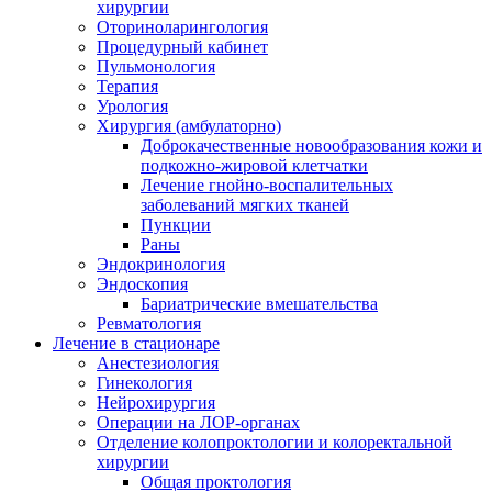
хирургии
Оториноларингология
Процедурный кабинет
Пульмонология
Терапия
Урология
Хирургия (амбулаторно)
Доброкачественные новообразования кожи и
подкожно-жировой клетчатки
Лечение гнойно-воспалительных
заболеваний мягких тканей
Пункции
Раны
Эндокринология
Эндоскопия
Бариатрические вмешательства
Ревматология
Лечение в стационаре
Анестезиология
Гинекология
Нейрохирургия
Операции на ЛОР-органах
Отделение колопроктологии и колоректальной
хирургии
Общая проктология