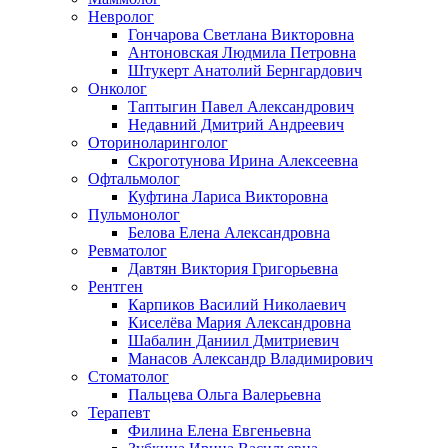
Невролог
Гончарова Светлана Викторовна
Антоновская Людмила Петровна
Штукерт Анатолий Бернгардович
Онколог
Таптыгин Павел Александрович
Недавний Дмитрий Андреевич
Оториноларинголог
Скроготунова Ирина Алексеевна
Офтальмолог
Куфтина Лариса Викторовна
Пульмонолог
Белова Елена Александровна
Ревматолог
Давтян Виктория Григорьевна
Рентген
Карпиков Василий Николаевич
Киселёва Мария Александровна
Шабалин Даниил Дмитриевич
Манасов Александр Владимирович
Стоматолог
Пальцева Ольга Валерьевна
Терапевт
Филина Елена Евгеньевна