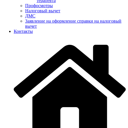
терапевта
Профосмотры
Налоговый вычет
ДМС
Заявление на оформление справки на налоговый
вычет
Контакты