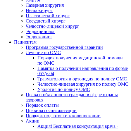
Лазерная хирургия
Нейрохирург
Пластический хирург
Сосудистый хирург
Челюстно-лицевой хирург
Эндокринолог
Эндоскопист
Пациентам
Программа государственной гарантии
Лечение по ОМС
Порядок получения медицинской помощи
по ОМС
Памятка о получении направления по форме
057/у-04
Травматология и ортопедия по полису ОМС
Челюстно-лицевая хирургия по полису ОМС
Урология по полису ОМС
Права и обязанности граждан в сфере охраны
здоровья
Порядок оплаты
Правила госпитализации
Порядок подготовки к колоноскопии
Акции
Акция! Бесплатная консультация врача -