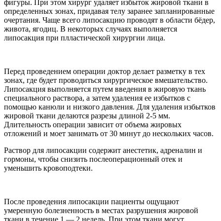
фигуры. При этом хирург удаляет избыток жировой ткани в
определенных зонах, придавая телу заранее запланированные
очертания. Чаще всего липосакцию проводят в области бёдер,
живота, ягодиц. В некоторых случаях выполняется
липосакция при плластической хирургии лица.
Перед проведением операции доктор делает разметку в тех
зонах, где будет проводиться хирургическое вмешательство.
Липосакция выполняется путем введения в жировую ткань
специального раствора, а затем удаления ее избытков с
помощью канюли и низкого давления. Для удаления избытков
жировой ткани делаются разрезы длиной 2-5 мм.
Длительность операции зависит от объема жировых
отложений и моет занимать от 30 минут до нескольких часов.
Раствор для липосакции содержит анестетик, адреналин и
гормоны, чтобы снизить послеоперационный отек и
уменьшить кровоподтеки.
После проведения липосакции пациенты ощущают
умеренную болезненность в местах разрушения жировой
ткани в течение 1 — 2 недель. При этом ткани могут