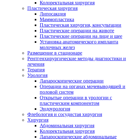
Колоректальная хирургия
Пластическая хирургия
Липосакция
Маммопластика
Пластическая хирургия, консультации
Пластические операции на животе
Пластические операции на лице и шее
Установка анатомического импланта
молочных желез
Размещение в стационаре
Рентгенхирургические методы диагностики и
лечения
Терапия
Урология
Лапароскопические операции
Операции на органах мочевыводящей и
половой систем
Открытые операции в урологии с
пластическим компонентом
Эндоурология
Флебология и сосудистая хирургия
Хирургия
Абдоминальная хирургия
Колоректальная хирургия
Лапароскопические абдоминальные