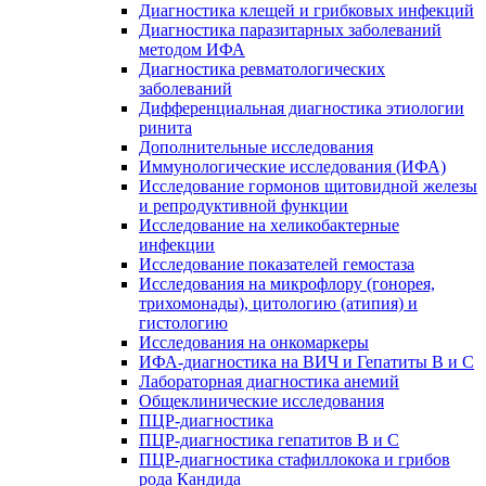
Диагностика клещей и грибковых инфекций
Диагностика паразитарных заболеваний
методом ИФА
Диагностика ревматологических
заболеваний
Дифференциальная диагностика этиологии
ринита
Дополнительные исследования
Иммунологические исследования (ИФА)
Исследование гормонов щитовидной железы
и репродуктивной функции
Исследование на хеликобактерные
инфекции
Исследование показателей гемостаза
Исследования на микрофлору (гонорея,
трихомонады), цитологию (атипия) и
гистологию
Исследования на онкомаркеры
ИФА-диагностика на ВИЧ и Гепатиты B и C
Лабораторная диагностика анемий
Общеклинические исследования
ПЦР-диагностика
ПЦР-диагностика гепатитов B и C
ПЦР-диагностика стафиллокока и грибов
рода Кандида