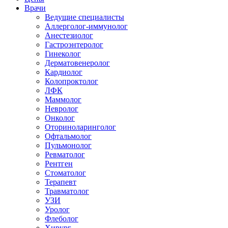
Врачи
Ведущие специалисты
Аллерголог-иммунолог
Анестезиолог
Гастроэнтеролог
Гинеколог
Дерматовенеролог
Кардиолог
Колопроктолог
ЛФК
Маммолог
Невролог
Онколог
Оториноларинголог
Офтальмолог
Пульмонолог
Ревматолог
Рентген
Стоматолог
Терапевт
Травматолог
УЗИ
Уролог
Флеболог
Хирург