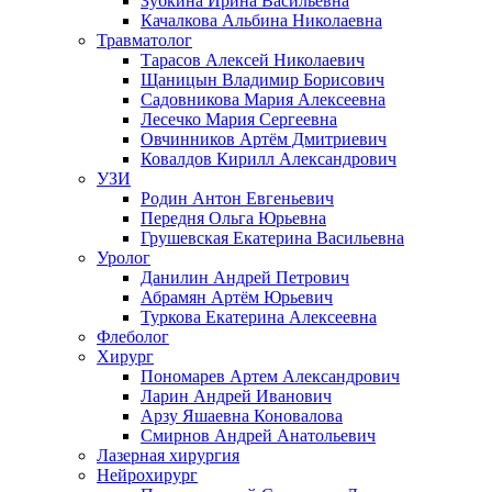
Зубкина Ирина Васильевна
Качалкова Альбина Николаевна
Травматолог
Тарасов Алексей Николаевич
Щаницын Владимир Борисович
Садовникова Мария Алексеевна
Лесечко Мария Сергеевна
Овчинников Артём Дмитриевич
Ковалдов Кирилл Александрович
УЗИ
Родин Антон Евгеньевич
Передня Ольга Юрьевна
Грушевская Екатерина Васильевна
Уролог
Данилин Андрей Петрович
Абрамян Артём Юрьевич
Туркова Екатерина Алексеевна
Флеболог
Хирург
Пономарев Артем Александрович
Ларин Андрей Иванович
Арзу Яшаевна Коновалова
Смирнов Андрей Анатольевич
Лазерная хирургия
Нейрохирург