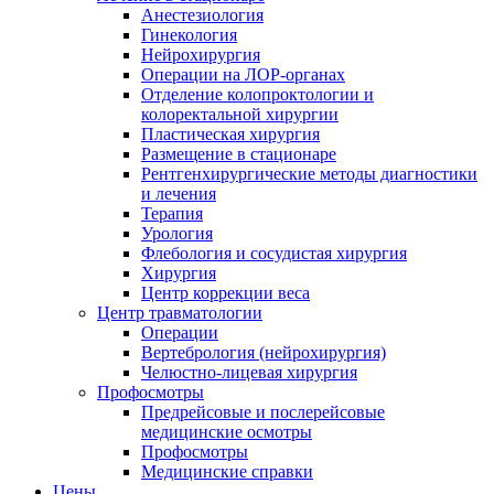
Анестезиология
Гинекология
Нейрохирургия
Операции на ЛОР-органах
Отделение колопроктологии и
колоректальной хирургии
Пластическая хирургия
Размещение в стационаре
Рентгенхирургические методы диагностики
и лечения
Терапия
Урология
Флебология и сосудистая хирургия
Хирургия
Центр коррекции веса
Центр травматологии
Операции
Вертебрология (нейрохирургия)
Челюстно-лицевая хирургия
Профосмотры
Предрейсовые и послерейсовые
медицинские осмотры
Профосмотры
Медицинские справки
Цены