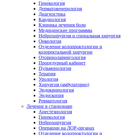
Гинекология
Дерматовенерология
Диагностика
Кардиология
Клиника лечения боли
Медицинские программы
Нейрохирургия и спинальная хирургия
Онкология
Отделение колопроктологии и
колоректальной хирургии
Оториноларингология
Процедурный кабинет
Пульмонология
Терапия
Урология
Хирургия (амбулаторно)
Эндокринология
Эндоскопия
Ревматология
Лечение в стационаре
Анестезиология
Гинекология
Нейрохирургия
Операции на ЛОР-органах
Отделение колопроктологии и