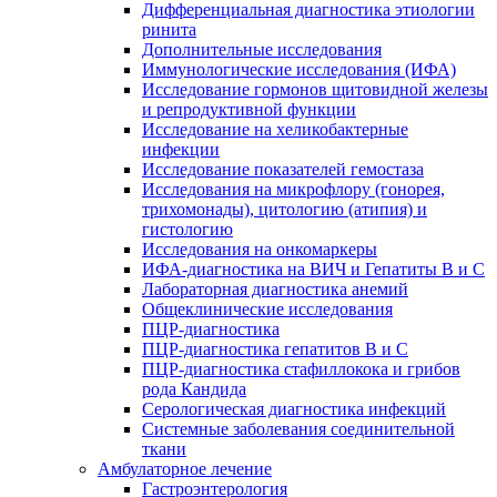
Дифференциальная диагностика этиологии
ринита
Дополнительные исследования
Иммунологические исследования (ИФА)
Исследование гормонов щитовидной железы
и репродуктивной функции
Исследование на хеликобактерные
инфекции
Исследование показателей гемостаза
Исследования на микрофлору (гонорея,
трихомонады), цитологию (атипия) и
гистологию
Исследования на онкомаркеры
ИФА-диагностика на ВИЧ и Гепатиты B и C
Лабораторная диагностика анемий
Общеклинические исследования
ПЦР-диагностика
ПЦР-диагностика гепатитов B и C
ПЦР-диагностика стафиллокока и грибов
рода Кандида
Серологическая диагностика инфекций
Системные заболевания соединительной
ткани
Амбулаторное лечение
Гастроэнтерология