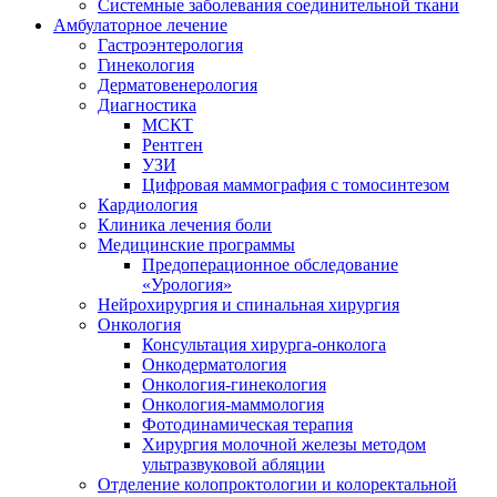
Системные заболевания соединительной ткани
Амбулаторное лечение
Гастроэнтерология
Гинекология
Дерматовенерология
Диагностика
МСКТ
Рентген
УЗИ
Цифровая маммография с томосинтезом
Кардиология
Клиника лечения боли
Медицинские программы
Предоперационное обследование
«Урология»
Нейрохирургия и спинальная хирургия
Онкология
Консультация хирурга-онколога
Онкодерматология
Онкология-гинекология
Онкология-маммология
Фотодинамическая терапия
Хирургия молочной железы методом
ультразвуковой абляции
Отделение колопроктологии и колоректальной