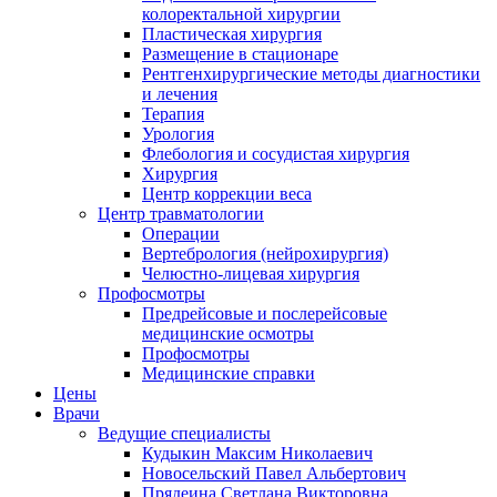
колоректальной хирургии
Пластическая хирургия
Размещение в стационаре
Рентгенхирургические методы диагностики
и лечения
Терапия
Урология
Флебология и сосудистая хирургия
Хирургия
Центр коррекции веса
Центр травматологии
Операции
Вертебрология (нейрохирургия)
Челюстно-лицевая хирургия
Профосмотры
Предрейсовые и послерейсовые
медицинские осмотры
Профосмотры
Медицинские справки
Цены
Врачи
Ведущие специалисты
Кудыкин Максим Николаевич
Новосельский Павел Альбертович
Прядеина Светлана Викторовна