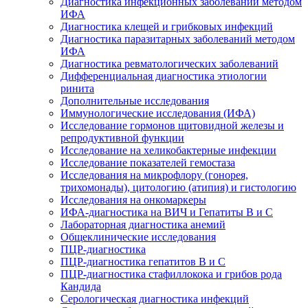
Диагностика инфекционных заболеваний методом
ИФА
Диагностика клещей и грибковых инфекций
Диагностика паразитарных заболеваний методом
ИФА
Диагностика ревматологических заболеваний
Дифференциальная диагностика этиологии
ринита
Дополнительные исследования
Иммунологические исследования (ИФА)
Исследование гормонов щитовидной железы и
репродуктивной функции
Исследование на хеликобактерные инфекции
Исследование показателей гемостаза
Исследования на микрофлору (гонорея,
трихомонады), цитологию (атипия) и гистологию
Исследования на онкомаркеры
ИФА-диагностика на ВИЧ и Гепатиты B и C
Лабораторная диагностика анемий
Общеклинические исследования
ПЦР-диагностика
ПЦР-диагностика гепатитов B и C
ПЦР-диагностика стафиллокока и грибов рода
Кандида
Серологическая диагностика инфекций