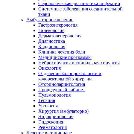
Серологическая диагностика инфекций
Системные заболевания соединительной
ткани
Амбулаторное лечение
Гастроэнтерология
Гинекология
Дерматовенерология
Диагностика
Кардиология
Клиника лечения боли
Медицинские программы
Нейрохирургия и спинальная хирургия
Онкология
Отделение колопроктологии и
колоректальной хирургии
Оториноларингология
Процедурный кабинет
Пульмонология
Терапия
Урология
Хирургия (амбулаторно)
Эндокринология
Эндоскопия
Ревматология
Лечение в стационаре