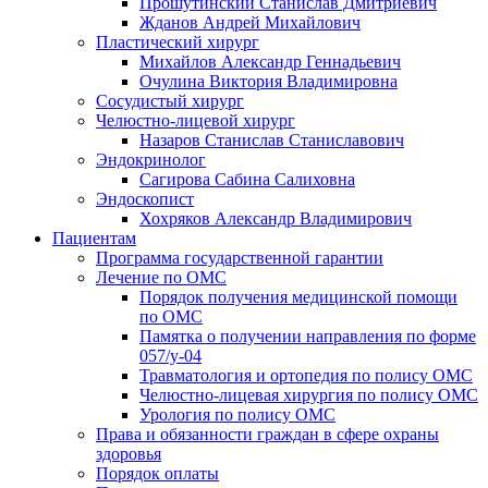
Прошутинский Станислав Дмитриевич
Жданов Андрей Михайлович
Пластический хирург
Михайлов Александр Геннадьевич
Очулина Виктория Владимировна
Сосудистый хирург
Челюстно-лицевой хирург
Назаров Станислав Станиславович
Эндокринолог
Сагирова Сабина Салиховна
Эндоскопист
Хохряков Александр Владимирович
Пациентам
Программа государственной гарантии
Лечение по ОМС
Порядок получения медицинской помощи
по ОМС
Памятка о получении направления по форме
057/у-04
Травматология и ортопедия по полису ОМС
Челюстно-лицевая хирургия по полису ОМС
Урология по полису ОМС
Права и обязанности граждан в сфере охраны
здоровья
Порядок оплаты