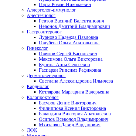
Горта Роман Николаевич
Аллерголог-иммунолог
Анестезиолог
Ревтов Василий Валентинович
Неронов Дмитрий Владимирович
Гастроэнтеролог
Дурново Надежда Павловна
Голубева Ольга Анатольевна
Гинеколог
Голяков Сергей Васильевич
Максимова Ольга Викторовна
Купина Анна Сергеевна
Гаспарян Рипсимэ Рафиковна
Дерматовенеролог
Светлана Александровна Ильичева
Кардиолог
Котлярова Маргарита Валерьевна
Колопроктолог
Басуров Денис Викторович
Филиппова Ксения Викторовна
Баландина Виктория Анатольевна
Осипов Всеволод Владимирович
Мхитарян Давид Варданович
ЛФК
Маммолог