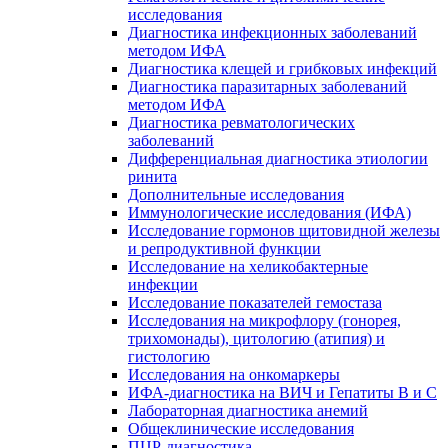
исследования
Диагностика инфекционных заболеваний
методом ИФА
Диагностика клещей и грибковых инфекций
Диагностика паразитарных заболеваний
методом ИФА
Диагностика ревматологических
заболеваний
Дифференциальная диагностика этиологии
ринита
Дополнительные исследования
Иммунологические исследования (ИФА)
Исследование гормонов щитовидной железы
и репродуктивной функции
Исследование на хеликобактерные
инфекции
Исследование показателей гемостаза
Исследования на микрофлору (гонорея,
трихомонады), цитологию (атипия) и
гистологию
Исследования на онкомаркеры
ИФА-диагностика на ВИЧ и Гепатиты B и C
Лабораторная диагностика анемий
Общеклинические исследования
ПЦР-диагностика