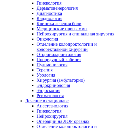
Гинекология
Дерматовенерология
Диагностика
Кардиология
Клиника лечения боли
Медицинские программы
Нейрохирургия и спинальная хирургия
Онкология
Отделение колопроктологии и
колоректальной хирургии
Оториноларингология
Процедурный кабинет
Пульмонология
Терапия
Урология
Хирургия (амбулаторно)
Эндокринология
Эндоскопия
Ревматология
Лечение в стационаре
Анестезиология
Гинекология
Нейрохирургия
Операции на ЛОР-органах
Отделение колопроктологии и