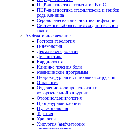
ПЦР-диагностика гепатитов B и C
ПЦР-диагностика стафиллокока и грибов
рода Кандида
Серологическая диагностика инфекций
Системные заболевания соединительной
ткани
Амбулаторное лечение
Гастроэнтерология
Гинекология
Дерматовенерология
Диагностика
Кардиология
Клиника лечения боли
Медицинские программы
Нейрохирургия и спинальная хирургия
Онкология
Отделение колопроктологии и
колоректальной хирургии
Оториноларингология
Процедурный кабинет
Пульмонология
Терапия
Урология
Хирургия (амбулаторно)