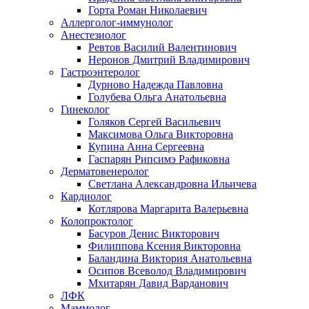
Горта Роман Николаевич
Аллерголог-иммунолог
Анестезиолог
Ревтов Василий Валентинович
Неронов Дмитрий Владимирович
Гастроэнтеролог
Дурново Надежда Павловна
Голубева Ольга Анатольевна
Гинеколог
Голяков Сергей Васильевич
Максимова Ольга Викторовна
Купина Анна Сергеевна
Гаспарян Рипсимэ Рафиковна
Дерматовенеролог
Светлана Александровна Ильичева
Кардиолог
Котлярова Маргарита Валерьевна
Колопроктолог
Басуров Денис Викторович
Филиппова Ксения Викторовна
Баландина Виктория Анатольевна
Осипов Всеволод Владимирович
Мхитарян Давид Варданович
ЛФК
Маммолог