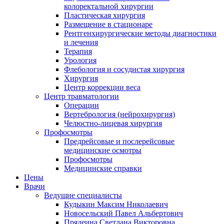
колоректальной хирургии
Пластическая хирургия
Размещение в стационаре
Рентгенхирургические методы диагностики
и лечения
Терапия
Урология
Флебология и сосудистая хирургия
Хирургия
Центр коррекции веса
Центр травматологии
Операции
Вертебрология (нейрохирургия)
Челюстно-лицевая хирургия
Профосмотры
Предрейсовые и послерейсовые
медицинские осмотры
Профосмотры
Медицинские справки
Цены
Врачи
Ведущие специалисты
Кудыкин Максим Николаевич
Новосельский Павел Альбертович
Прядеина Светлана Викторовна