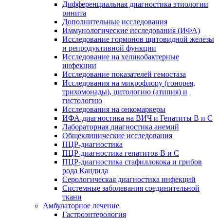
Дифференциальная диагностика этиологии
ринита
Дополнительные исследования
Иммунологические исследования (ИФА)
Исследование гормонов щитовидной железы
и репродуктивной функции
Исследование на хеликобактерные
инфекции
Исследование показателей гемостаза
Исследования на микрофлору (гонорея,
трихомонады), цитологию (атипия) и
гистологию
Исследования на онкомаркеры
ИФА-диагностика на ВИЧ и Гепатиты B и C
Лабораторная диагностика анемий
Общеклинические исследования
ПЦР-диагностика
ПЦР-диагностика гепатитов B и C
ПЦР-диагностика стафиллокока и грибов
рода Кандида
Серологическая диагностика инфекций
Системные заболевания соединительной
ткани
Амбулаторное лечение
Гастроэнтерология