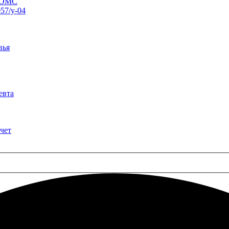
о ОМС
57/у-04
вья
евта
чет