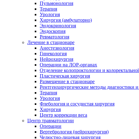
Пульмонология
Терапия
Урология
Хирургия (амбулаторно)
Эндокринология
Эндоскопия
Ревматология
Лечение в стационаре
Анестезиология
Гинекология
Нейрохирургия
Операции на ЛОР-органах
Отделение колопроктологии и колоректально
Пластическая хирургия
Размещение в стационаре
Рентгенхирургические методы диагностики и
Терапия
Урология
Флебология и сосудистая хирургия
Хирургия
Центр коррекции веса
Центр травматологии
Операции
Вертебрология (нейрохирургия)
Челюстно-лицевая хирургия