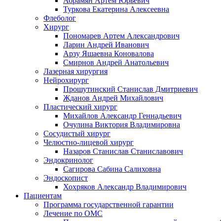
Абрамян Артём Юрьевич
Туркова Екатерина Алексеевна
Флеболог
Хирург
Пономарев Артем Александрович
Ларин Андрей Иванович
Арзу Яшаевна Коновалова
Смирнов Андрей Анатольевич
Лазерная хирургия
Нейрохирург
Прошутинский Станислав Дмитриевич
Жданов Андрей Михайлович
Пластический хирург
Михайлов Александр Геннадьевич
Очулина Виктория Владимировна
Сосудистый хирург
Челюстно-лицевой хирург
Назаров Станислав Станиславович
Эндокринолог
Сагирова Сабина Салиховна
Эндоскопист
Хохряков Александр Владимирович
Пациентам
Программа государственной гарантии
Лечение по ОМС