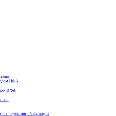
вания
тодом ИФА
одом ИФА
инита
и репродуктивной функции