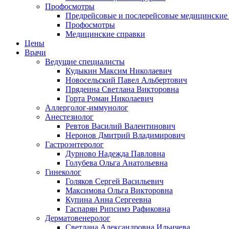
Профосмотры
Предрейсовые и послерейсовые медицинские
Профосмотры
Медицинские справки
Цены
Врачи
Ведущие специалисты
Кудыкин Максим Николаевич
Новосельский Павел Альбертович
Прядеина Светлана Викторовна
Горта Роман Николаевич
Аллерголог-иммунолог
Анестезиолог
Ревтов Василий Валентинович
Неронов Дмитрий Владимирович
Гастроэнтеролог
Дурново Надежда Павловна
Голубева Ольга Анатольевна
Гинеколог
Голяков Сергей Васильевич
Максимова Ольга Викторовна
Купина Анна Сергеевна
Гаспарян Рипсимэ Рафиковна
Дерматовенеролог
Светлана Александровна Ильичева