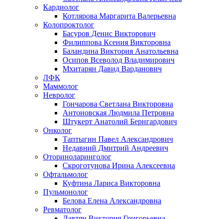
Кардиолог
Котлярова Маргарита Валерьевна
Колопроктолог
Басуров Денис Викторович
Филиппова Ксения Викторовна
Баландина Виктория Анатольевна
Осипов Всеволод Владимирович
Мхитарян Давид Варданович
ЛФК
Маммолог
Невролог
Гончарова Светлана Викторовна
Антоновская Людмила Петровна
Штукерт Анатолий Бернгардович
Онколог
Таптыгин Павел Александрович
Недавний Дмитрий Андреевич
Оториноларинголог
Скроготунова Ирина Алексеевна
Офтальмолог
Куфтина Лариса Викторовна
Пульмонолог
Белова Елена Александровна
Ревматолог
Давтян Виктория Григорьевна