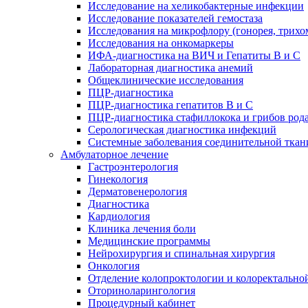
Исследование на хеликобактерные инфекции
Исследование показателей гемостаза
Исследования на микрофлору (гонорея, трихо
Исследования на онкомаркеры
ИФА-диагностика на ВИЧ и Гепатиты B и C
Лабораторная диагностика анемий
Общеклинические исследования
ПЦР-диагностика
ПЦР-диагностика гепатитов B и C
ПЦР-диагностика стафиллокока и грибов род
Серологическая диагностика инфекций
Системные заболевания соединительной ткан
Амбулаторное лечение
Гастроэнтерология
Гинекология
Дерматовенерология
Диагностика
Кардиология
Клиника лечения боли
Медицинские программы
Нейрохирургия и спинальная хирургия
Онкология
Отделение колопроктологии и колоректально
Оториноларингология
Процедурный кабинет