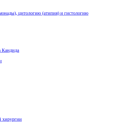
монады), цитологию (атипия) и гистологию
а Кандида
и
й хирургии