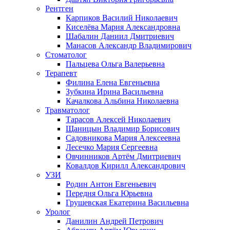
Рентген
Карпиков Василий Николаевич
Киселёва Мария Александровна
Шабалин Даниил Дмитриевич
Манасов Александр Владимирович
Стоматолог
Пальцева Ольга Валерьевна
Терапевт
Филина Елена Евгеньевна
Зубкина Ирина Васильевна
Качалкова Альбина Николаевна
Травматолог
Тарасов Алексей Николаевич
Щаницын Владимир Борисович
Садовникова Мария Алексеевна
Лесечко Мария Сергеевна
Овчинников Артём Дмитриевич
Ковалдов Кирилл Александрович
УЗИ
Родин Антон Евгеньевич
Передня Ольга Юрьевна
Грушевская Екатерина Васильевна
Уролог
Данилин Андрей Петрович