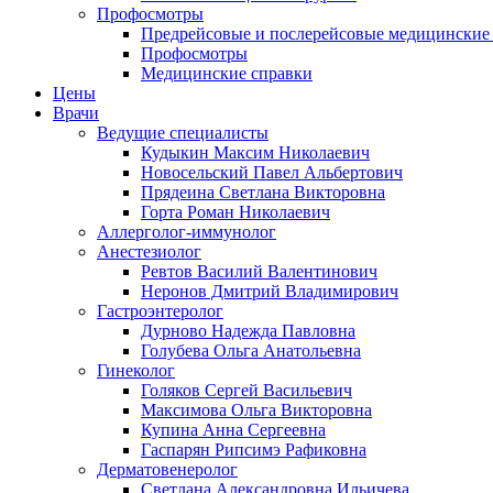
Профосмотры
Предрейсовые и послерейсовые медицинские
Профосмотры
Медицинские справки
Цены
Врачи
Ведущие специалисты
Кудыкин Максим Николаевич
Новосельский Павел Альбертович
Прядеина Светлана Викторовна
Горта Роман Николаевич
Аллерголог-иммунолог
Анестезиолог
Ревтов Василий Валентинович
Неронов Дмитрий Владимирович
Гастроэнтеролог
Дурново Надежда Павловна
Голубева Ольга Анатольевна
Гинеколог
Голяков Сергей Васильевич
Максимова Ольга Викторовна
Купина Анна Сергеевна
Гаспарян Рипсимэ Рафиковна
Дерматовенеролог
Светлана Александровна Ильичева