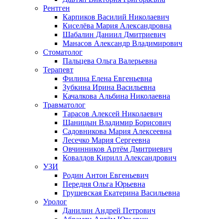
Рентген
Карпиков Василий Николаевич
Киселёва Мария Александровна
Шабалин Даниил Дмитриевич
Манасов Александр Владимирович
Стоматолог
Пальцева Ольга Валерьевна
Терапевт
Филина Елена Евгеньевна
Зубкина Ирина Васильевна
Качалкова Альбина Николаевна
Травматолог
Тарасов Алексей Николаевич
Щаницын Владимир Борисович
Садовникова Мария Алексеевна
Лесечко Мария Сергеевна
Овчинников Артём Дмитриевич
Ковалдов Кирилл Александрович
УЗИ
Родин Антон Евгеньевич
Передня Ольга Юрьевна
Грушевская Екатерина Васильевна
Уролог
Данилин Андрей Петрович