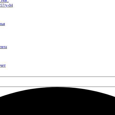
о ОМС
57/у-04
вья
евта
чет