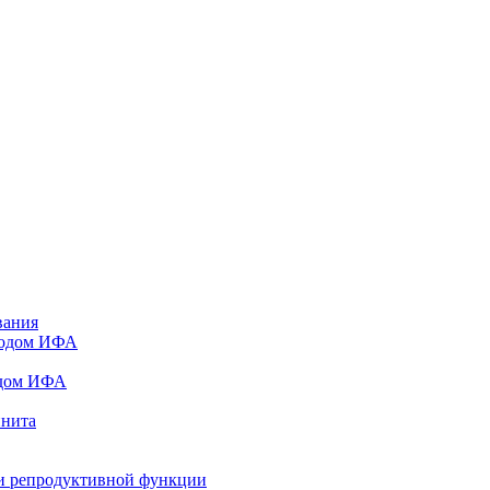
вания
тодом ИФА
одом ИФА
инита
и репродуктивной функции