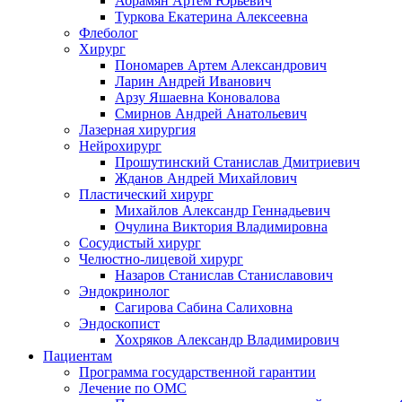
Абрамян Артём Юрьевич
Туркова Екатерина Алексеевна
Флеболог
Хирург
Пономарев Артем Александрович
Ларин Андрей Иванович
Арзу Яшаевна Коновалова
Смирнов Андрей Анатольевич
Лазерная хирургия
Нейрохирург
Прошутинский Станислав Дмитриевич
Жданов Андрей Михайлович
Пластический хирург
Михайлов Александр Геннадьевич
Очулина Виктория Владимировна
Сосудистый хирург
Челюстно-лицевой хирург
Назаров Станислав Станиславович
Эндокринолог
Сагирова Сабина Салиховна
Эндоскопист
Хохряков Александр Владимирович
Пациентам
Программа государственной гарантии
Лечение по ОМС