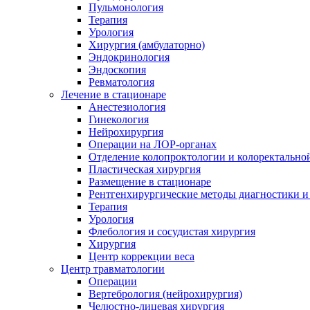
Пульмонология
Терапия
Урология
Хирургия (амбулаторно)
Эндокринология
Эндоскопия
Ревматология
Лечение в стационаре
Анестезиология
Гинекология
Нейрохирургия
Операции на ЛОР-органах
Отделение колопроктологии и колоректально
Пластическая хирургия
Размещение в стационаре
Рентгенхирургические методы диагностики и
Терапия
Урология
Флебология и сосудистая хирургия
Хирургия
Центр коррекции веса
Центр травматологии
Операции
Вертебрология (нейрохирургия)
Челюстно-лицевая хирургия