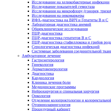
Исследование на хеликобактерные инфекции
Исследование показателей гемостаза
Исследования на микрофлору (гонорея, трихо
Исследования на онкомаркеры
ИФА-диагностика на ВИЧ и Гепатиты B и C
Лабораторная диагностика анемий
Общеклинические исследования
ПЦР-диагностика
ПЦР-диагностика гепатитов B и C
ПЦР-диагностика стафиллокока и грибов род
Серологическая диагностика инфекций
Системные заболевания соединительной ткан
Амбулаторное лечение
Гастроэнтерология
Гинекология
Дерматовенерология
Диагностика
Кардиология
Клиника лечения боли
Медицинские программы
Нейрохирургия и спинальная хирургия
Онкология
Отделение колопроктологии и колоректально
Оториноларингология
Процедурный кабинет