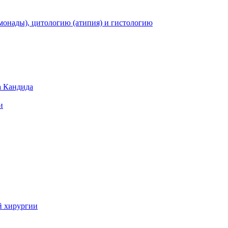
монады), цитологию (атипия) и гистологию
а Кандида
и
й хирургии