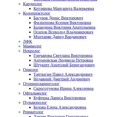
Кардиолог
Котлярова Маргарита Валерьевна
Колопроктолог
Басуров Денис Викторович
Филиппова Ксения Викторовна
Баландина Виктория Анатольевна
Осипов Всеволод Владимирович
Мхитарян Давид Варданович
ЛФК
Маммолог
Невролог
Гончарова Светлана Викторовна
Антоновская Людмила Петровна
Штукерт Анатолий Бернгардович
Онколог
Таптыгин Павел Александрович
Недавний Дмитрий Андреевич
Оториноларинголог
Скроготунова Ирина Алексеевна
Офтальмолог
Куфтина Лариса Викторовна
Пульмонолог
Белова Елена Александровна
Ревматолог
Давтян Виктория Григорьевна