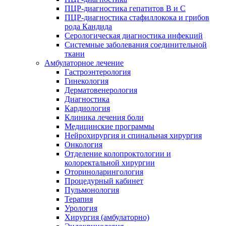
ПЦР-диагностика гепатитов B и C
ПЦР-диагностика стафиллокока и грибов
рода Кандида
Серологическая диагностика инфекций
Системные заболевания соединительной
ткани
Амбулаторное лечение
Гастроэнтерология
Гинекология
Дерматовенерология
Диагностика
Кардиология
Клиника лечения боли
Медицинские программы
Нейрохирургия и спинальная хирургия
Онкология
Отделение колопроктологии и
колоректальной хирургии
Оториноларингология
Процедурный кабинет
Пульмонология
Терапия
Урология
Хирургия (амбулаторно)