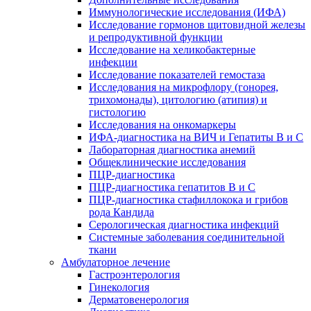
Иммунологические исследования (ИФА)
Исследование гормонов щитовидной железы
и репродуктивной функции
Исследование на хеликобактерные
инфекции
Исследование показателей гемостаза
Исследования на микрофлору (гонорея,
трихомонады), цитологию (атипия) и
гистологию
Исследования на онкомаркеры
ИФА-диагностика на ВИЧ и Гепатиты B и C
Лабораторная диагностика анемий
Общеклинические исследования
ПЦР-диагностика
ПЦР-диагностика гепатитов B и C
ПЦР-диагностика стафиллокока и грибов
рода Кандида
Серологическая диагностика инфекций
Системные заболевания соединительной
ткани
Амбулаторное лечение
Гастроэнтерология
Гинекология
Дерматовенерология