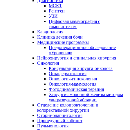
Диагностика
МСКТ
Рентген
УЗИ
Цифровая маммография с
томосинтезом
Кардиология
Клиника лечения боли
Медицинские программы
Предоперационное обследование
«Урология»
Нейрохирургия и спинальная хирургия
Онкология
Консультация хирурга-онколога
Онкодерматология
Онкология-гинекология
Онкология-маммология
Фотодинамическая терапия
Хирургия молочной железы методом
ультразвуковой абляции
Отделение колопроктологии и
колоректальной хирургии
Оториноларингология
Процедурный кабинет
Пульмонология