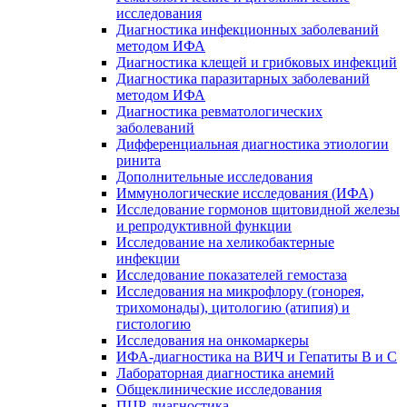
исследования
Диагностика инфекционных заболеваний
методом ИФА
Диагностика клещей и грибковых инфекций
Диагностика паразитарных заболеваний
методом ИФА
Диагностика ревматологических
заболеваний
Дифференциальная диагностика этиологии
ринита
Дополнительные исследования
Иммунологические исследования (ИФА)
Исследование гормонов щитовидной железы
и репродуктивной функции
Исследование на хеликобактерные
инфекции
Исследование показателей гемостаза
Исследования на микрофлору (гонорея,
трихомонады), цитологию (атипия) и
гистологию
Исследования на онкомаркеры
ИФА-диагностика на ВИЧ и Гепатиты B и C
Лабораторная диагностика анемий
Общеклинические исследования
ПЦР-диагностика