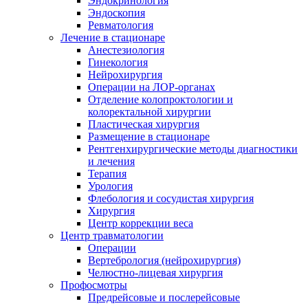
Эндокринология
Эндоскопия
Ревматология
Лечение в стационаре
Анестезиология
Гинекология
Нейрохирургия
Операции на ЛОР-органах
Отделение колопроктологии и
колоректальной хирургии
Пластическая хирургия
Размещение в стационаре
Рентгенхирургические методы диагностики
и лечения
Терапия
Урология
Флебология и сосудистая хирургия
Хирургия
Центр коррекции веса
Центр травматологии
Операции
Вертебрология (нейрохирургия)
Челюстно-лицевая хирургия
Профосмотры
Предрейсовые и послерейсовые