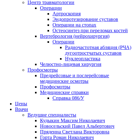
Центр травматологии
Операции
Артроскопия
Эндопротезирование суставов
Операции на стопах
Остеосинтез при переломах костей
Вертебрология (нейрохирургия)
Операции
Радиочастотная абляция (РЧА)
дугоотростчатых суставов
Нуклеопластика
Челюстно-лицевая хирургия
Профосмотры
Предрейсовые и послерейсовые
медицинские осмотры
Профосмотры
Медицинские справки
Справка 086/У
Цены
Врачи
Ведущие специалисты
Кудыкин Максим Николаевич
Новосельский Павел Альбертович
Прядеина Светлана Викторовна
Горта Роман Николаевич