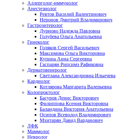
Аллерголог-иммунолог
Анестезиолог
Ревтов Василий Валентинович
Неронов Дмитрий Владимирович
Гастроэнтеролог
Дурново Надежда Павловна
Голубева Ольга Анатольевна
Гинеколог
Голяков Сергей Васильевич
Максимова Ольга Викторовна
Купина Анна Сергеевна
Гаспарян Рипсимэ Рафиковна
Дерматовенеролог
Светлана Александровна Ильичева
Кардиолог
Котлярова Маргарита Валерьевна
Колопроктолог
Басуров Денис Викторович
Филиппова Ксения Викторовна
Баландина Виктория Анатольевна
Осипов Всеволод Владимирович
Мхитарян Давид Варданович
ЛФК
Маммолог
Невролог