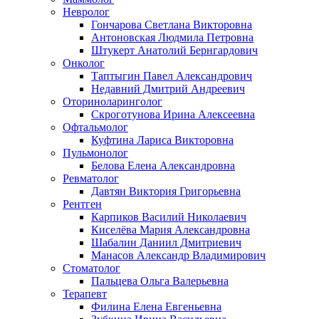
Невролог
Гончарова Светлана Викторовна
Антоновская Людмила Петровна
Штукерт Анатолий Бернгардович
Онколог
Таптыгин Павел Александрович
Недавний Дмитрий Андреевич
Оториноларинголог
Скроготунова Ирина Алексеевна
Офтальмолог
Куфтина Лариса Викторовна
Пульмонолог
Белова Елена Александровна
Ревматолог
Давтян Виктория Григорьевна
Рентген
Карпиков Василий Николаевич
Киселёва Мария Александровна
Шабалин Даниил Дмитриевич
Манасов Александр Владимирович
Стоматолог
Пальцева Ольга Валерьевна
Терапевт
Филина Елена Евгеньевна