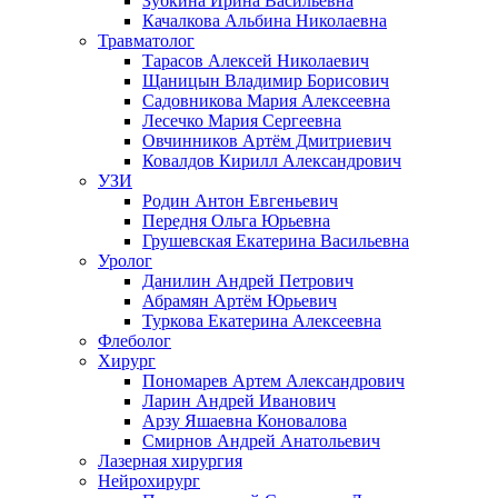
Зубкина Ирина Васильевна
Качалкова Альбина Николаевна
Травматолог
Тарасов Алексей Николаевич
Щаницын Владимир Борисович
Садовникова Мария Алексеевна
Лесечко Мария Сергеевна
Овчинников Артём Дмитриевич
Ковалдов Кирилл Александрович
УЗИ
Родин Антон Евгеньевич
Передня Ольга Юрьевна
Грушевская Екатерина Васильевна
Уролог
Данилин Андрей Петрович
Абрамян Артём Юрьевич
Туркова Екатерина Алексеевна
Флеболог
Хирург
Пономарев Артем Александрович
Ларин Андрей Иванович
Арзу Яшаевна Коновалова
Смирнов Андрей Анатольевич
Лазерная хирургия
Нейрохирург