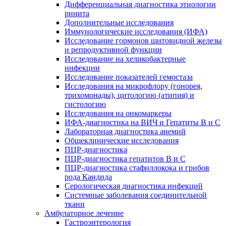
Дифференциальная диагностика этиологии
ринита
Дополнительные исследования
Иммунологические исследования (ИФА)
Исследование гормонов щитовидной железы
и репродуктивной функции
Исследование на хеликобактерные
инфекции
Исследование показателей гемостаза
Исследования на микрофлору (гонорея,
трихомонады), цитологию (атипия) и
гистологию
Исследования на онкомаркеры
ИФА-диагностика на ВИЧ и Гепатиты B и C
Лабораторная диагностика анемий
Общеклинические исследования
ПЦР-диагностика
ПЦР-диагностика гепатитов B и C
ПЦР-диагностика стафиллокока и грибов
рода Кандида
Серологическая диагностика инфекций
Системные заболевания соединительной
ткани
Амбулаторное лечение
Гастроэнтерология