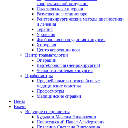
колоректальной хирургии
Пластическая хирургия
Размещение в стационаре
Рентгенхирургические методы диагностики
и лечения
Терапия
Урология
Флебология и сосудистая хирургия
Хирургия
Центр коррекции веса
Центр травматологии
Операции
Вертебрология (нейрохирургия)
Челюстно-лицевая хирургия
Профосмотры
Предрейсовые и послерейсовые
медицинские осмотры
Профосмотры
Медицинские справки
Цены
Врачи
Ведущие специалисты
Кудыкин Максим Николаевич
Новосельский Павел Альбертович
Прядеина Светлана Викторовна