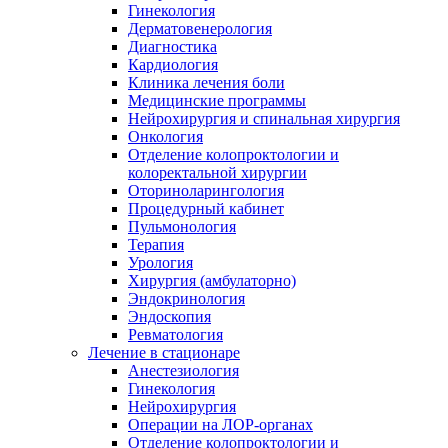
Гинекология
Дерматовенерология
Диагностика
Кардиология
Клиника лечения боли
Медицинские программы
Нейрохирургия и спинальная хирургия
Онкология
Отделение колопроктологии и
колоректальной хирургии
Оториноларингология
Процедурный кабинет
Пульмонология
Терапия
Урология
Хирургия (амбулаторно)
Эндокринология
Эндоскопия
Ревматология
Лечение в стационаре
Анестезиология
Гинекология
Нейрохирургия
Операции на ЛОР-органах
Отделение колопроктологии и