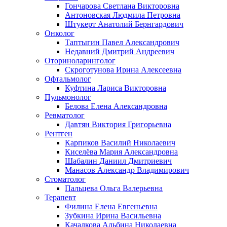
Гончарова Светлана Викторовна
Антоновская Людмила Петровна
Штукерт Анатолий Бернгардович
Онколог
Таптыгин Павел Александрович
Недавний Дмитрий Андреевич
Оториноларинголог
Скроготунова Ирина Алексеевна
Офтальмолог
Куфтина Лариса Викторовна
Пульмонолог
Белова Елена Александровна
Ревматолог
Давтян Виктория Григорьевна
Рентген
Карпиков Василий Николаевич
Киселёва Мария Александровна
Шабалин Даниил Дмитриевич
Манасов Александр Владимирович
Стоматолог
Пальцева Ольга Валерьевна
Терапевт
Филина Елена Евгеньевна
Зубкина Ирина Васильевна
Качалкова Альбина Николаевна