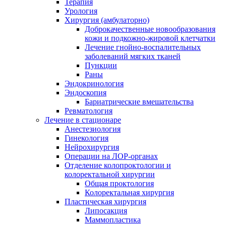
Терапия
Урология
Хирургия (амбулаторно)
Доброкачественные новообразования
кожи и подкожно-жировой клетчатки
Лечение гнойно-воспалительных
заболеваний мягких тканей
Пункции
Раны
Эндокринология
Эндоскопия
Бариатрические вмешательства
Ревматология
Лечение в стационаре
Анестезиология
Гинекология
Нейрохирургия
Операции на ЛОР-органах
Отделение колопроктологии и
колоректальной хирургии
Общая проктология
Колоректальная хирургия
Пластическая хирургия
Липосакция
Маммопластика