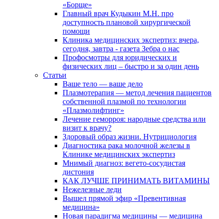
«Борще»
Главный врач Кудыкин М.Н. про
доступность плановой хирургической
помощи
Клиника медицинских экспертиз: вчера,
сегодня, завтра - газета Зебра о нас
Профосмотры для юридических и
физических лиц – быстро и за один день
Статьи
Ваше тело — ваше дело
Плазмотерапия — метод лечения пациентов
собственной плазмой по технологии
«Плазмолифтинг»
Лечение геморроя: народные средства или
визит к врачу?
Здоровый образ жизни. Нутрициология
Диагностика рака молочной железы в
Клинике медицинских экспертиз
Мнимый диагноз: вегето-сосудистая
дистония
КАК ЛУЧШЕ ПРИНИМАТЬ ВИТАМИНЫ
Нежелезные леди
Вышел прямой эфир «Превентивная
медицина»
Новая парадигма медицины — медицина