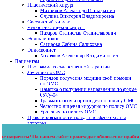
Пластический хирург
Михайлов Александр Геннадьевич
Очулина Виктория Владимировна
Сосудистый хирург
Челюстно-лицевой хирург
Назаров Станислав Станиславович
Эндокринолог
Сагирова Сабина Салиховна
Эндоскопист
Хохряков Александр Владимирович
Пациентам
Программа государственной гарантии
Лечение по ОМС
Порядок получения медицинской помощи
по ОМС
Памятка о получении направления по форме
057/у-04
Травматология и ортопедия по полису ОМС
Челюстно-лицевая хирургия по полису ОМС
Урология по полису ОМС
Права и обязанности граждан в сфере охраны
здоровья
Порядок оплаты
Правила госпитализации
ы! На нашем сайте происходит обновление прайса, актуальные
Порядок подготовки к колоноскопии