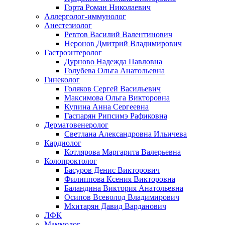
Горта Роман Николаевич
Аллерголог-иммунолог
Анестезиолог
Ревтов Василий Валентинович
Неронов Дмитрий Владимирович
Гастроэнтеролог
Дурново Надежда Павловна
Голубева Ольга Анатольевна
Гинеколог
Голяков Сергей Васильевич
Максимова Ольга Викторовна
Купина Анна Сергеевна
Гаспарян Рипсимэ Рафиковна
Дерматовенеролог
Светлана Александровна Ильичева
Кардиолог
Котлярова Маргарита Валерьевна
Колопроктолог
Басуров Денис Викторович
Филиппова Ксения Викторовна
Баландина Виктория Анатольевна
Осипов Всеволод Владимирович
Мхитарян Давид Варданович
ЛФК
Маммолог