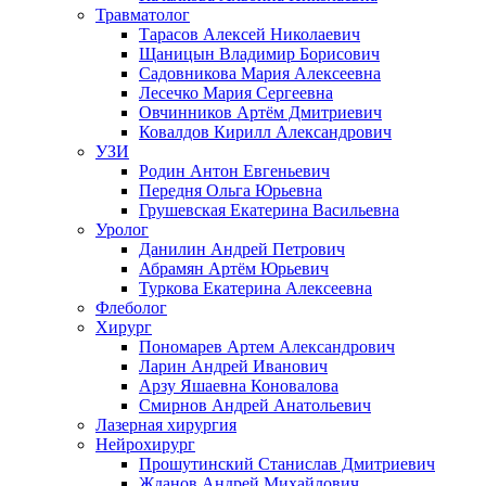
Травматолог
Тарасов Алексей Николаевич
Щаницын Владимир Борисович
Садовникова Мария Алексеевна
Лесечко Мария Сергеевна
Овчинников Артём Дмитриевич
Ковалдов Кирилл Александрович
УЗИ
Родин Антон Евгеньевич
Передня Ольга Юрьевна
Грушевская Екатерина Васильевна
Уролог
Данилин Андрей Петрович
Абрамян Артём Юрьевич
Туркова Екатерина Алексеевна
Флеболог
Хирург
Пономарев Артем Александрович
Ларин Андрей Иванович
Арзу Яшаевна Коновалова
Смирнов Андрей Анатольевич
Лазерная хирургия
Нейрохирург
Прошутинский Станислав Дмитриевич
Жданов Андрей Михайлович