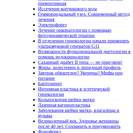
превентивная
Иссечение копчикового хода
Геммороидальный узел. Современный метод
лечения
Электрофорез
Лечение онкопатологии с помощью
фотодинамической терапии
В отделении гинекологии начали применять
ультразвуковой генератор G11
Возможности функциональной диетологии в
помощь эндокринологии
Сахарный диабет II типа — не приговор!
Жиры, холестерин и липидный профиль
Завтрак обязателен? Уверены? Мифы про
питание
Бартолинит
Интимная пластика в эстетической
гинекологии
Кольпоскопия шейки матки
Лазерная вагинопластика
Заболевания шейки матки, влагалища и
вульвы
Великолепный век. Здоровье женщины
после 40 лет. Сохранить и приумножить
Фонофорез