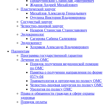
Прошутинский Станислав Дмитриевич
Жданов Андрей Михайлович
Пластический хирург
Михайлов Александр Геннадьевич
Очулина Виктория Владимировна
Сосудистый хирург
Челюстно-лицевой хирург
Назаров Станислав Станиславович
Эндокринолог
Сагирова Сабина Салиховна
Эндоскопист
Хохряков Александр Владимирович
Пациентам
Программа государственной гарантии
Лечение по ОМС
Порядок получения медицинской помощи
по ОМС
Памятка о получении направления по форме
057/у-04
Травматология и ортопедия по полису ОМС
Челюстно-лицевая хирургия по полису ОМС
Урология по полису ОМС
Права и обязанности граждан в сфере охраны
здоровья
Порядок оплаты