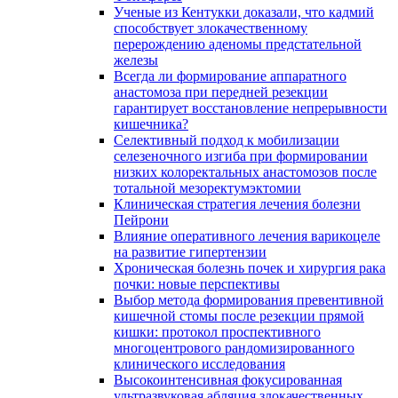
Ученые из Кентукки доказали, что кадмий
способствует злокачественному
перерождению аденомы предстательной
железы
Всегда ли формирование аппаратного
анастомоза при передней резекции
гарантирует восстановление непрерывности
кишечника?
Селективный подход к мобилизации
селезеночного изгиба при формировании
низких колоректальных анастомозов после
тотальной мезоректумэктомии
Клиническая cтратегия лечения болезни
Пейрони
Влияние оперативного лечения варикоцеле
на развитие гипертензии
Хроническая болезнь почек и хирургия рака
почки: новые перспективы
Выбор метода формирования превентивной
кишечной стомы после резекции прямой
кишки: протокол проспективного
многоцентрового рандомизированного
клинического исследования
Высокоинтенсивная фокусированная
ультразвуковая абляция злокачественных