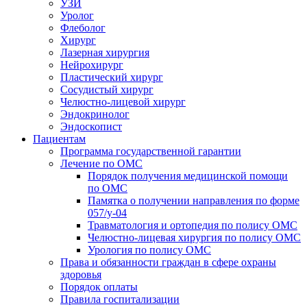
УЗИ
Уролог
Флеболог
Хирург
Лазерная хирургия
Нейрохирург
Пластический хирург
Сосудистый хирург
Челюстно-лицевой хирург
Эндокринолог
Эндоскопист
Пациентам
Программа государственной гарантии
Лечение по ОМС
Порядок получения медицинской помощи
по ОМС
Памятка о получении направления по форме
057/у-04
Травматология и ортопедия по полису ОМС
Челюстно-лицевая хирургия по полису ОМС
Урология по полису ОМС
Права и обязанности граждан в сфере охраны
здоровья
Порядок оплаты
Правила госпитализации