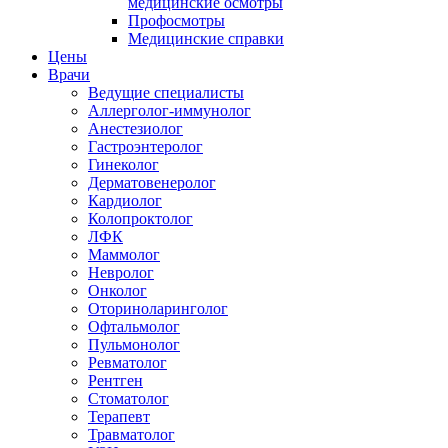
медицинские осмотры
Профосмотры
Медицинские справки
Цены
Врачи
Ведущие специалисты
Аллерголог-иммунолог
Анестезиолог
Гастроэнтеролог
Гинеколог
Дерматовенеролог
Кардиолог
Колопроктолог
ЛФК
Маммолог
Невролог
Онколог
Оториноларинголог
Офтальмолог
Пульмонолог
Ревматолог
Рентген
Стоматолог
Терапевт
Травматолог